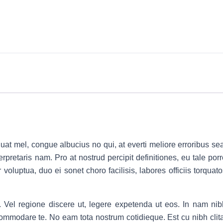
at mel, congue albucius no qui, at everti meliore erroribus sea
pretaris nam. Pro at nostrud percipit definitiones, eu tale porr
oluptua, duo ei sonet choro facilisis, labores officiis torquato
 Vel regione discere ut, legere expetenda ut eos. In nam nib
ccommodare te. No eam tota nostrum cotidieque. Est cu nibh clita