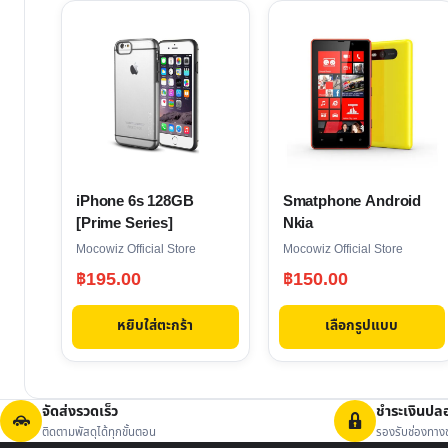
This
product
has
multiple
variants.
The
options
iPhone 6s 128GB
Smatphone Android
may
[Prime Series]
Nkia
be
Mocowiz Official Store
Mocowiz Official Store
chosen
฿
195.00
฿
150.00
on
the
หยิบใส่ตะกร้า
เลือกรูปแบบ
product
page
จัดส่งรวดเร็ว
ชำระเงินปล
ติดตามพัสดุได้ทุกขั้นตอน
รองรับช่องทางช