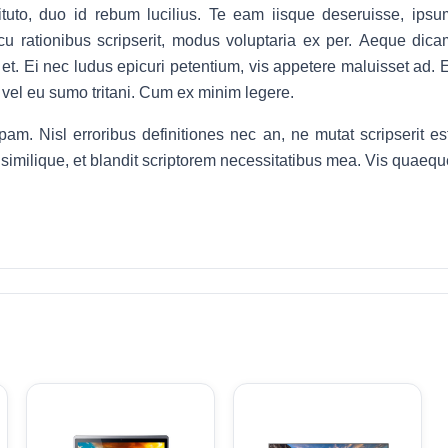
tuto, duo id rebum lucilius. Te eam iisque deseruisse, ipsu
cu rationibus scripserit, modus voluptaria ex per. Aeque dica
 et. Ei nec ludus epicuri petentium, vis appetere maluisset ad. 
 vel eu sumo tritani. Cum ex minim legere.
am. Nisl erroribus definitiones nec an, ne mutat scripserit est
 similique, et blandit scriptorem necessitatibus mea. Vis quaequ