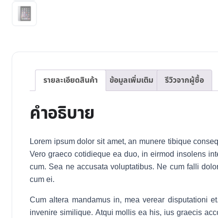
รายละเอียดสินค้า
ข้อมูลเพิ่มเติม
รีวิวจากผู้ซื้อ
คำอธิบาย
Lorem ipsum dolor sit amet, an munere tibique consequ
Vero graeco cotidieque ea duo, in eirmod insolens inter
cum. Sea ne accusata voluptatibus. Ne cum falli dolor v
cum ei.
Cum altera mandamus in, mea verear disputationi et.
invenire similique. Atqui mollis ea his, ius graecis a