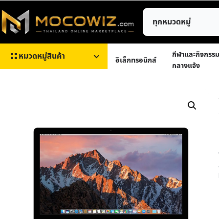
ข้าม
ค้นหา
ไป
สินค้า
ยัง
เนื้อหา
กีฬาและกิจกรร
หมวดหมู่สินค้า
อิเล็กทรอนิกส์
กลางแจ้ง