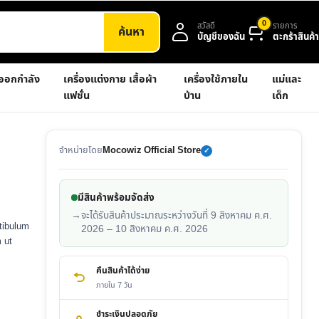
0
สวัสดี
รายการ
ค้นหา
บัญชีของฉัน
ตะกร้าสินค้า
งออกกำลัง
เครื่องแต่งกาย เสื้อผ้า
เครื่องใช้ภายใน
แม่และ
แฟชั่น
บ้าน
เด็ก
จำหน่ายโดย
Mocowiz Official Store
✓
มีสินค้าพร้อมจัดส่ง
→
จะได้รับสินค้าประมาณระหว่างวันที่ 9 สิงหาคม ค.ศ.
tibulum
2026 – 10 สิงหาคม ค.ศ. 2026
 ut
คืนสินค้าได้ง่าย
ภายใน 7 วัน
ชำระเงินปลอดภัย