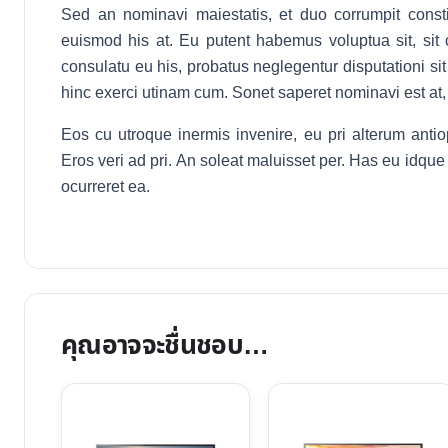
Sed an nominavi maiestatis, et duo corrumpit consti
euismod his at. Eu putent habemus voluptua sit, sit 
consulatu eu his, probatus neglegentur disputationi sit
hinc exerci utinam cum. Sonet saperet nominavi est at,
Eos cu utroque inermis invenire, eu pri alterum antiop
Eros veri ad pri. An soleat maluisset per. Has eu idque
ocurreret ea.
คุณอาจจะชื่นชอบ…