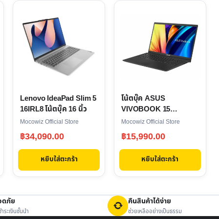
Lenovo IdeaPad Slim 5
โน้ตบุ๊ค ASUS
16IRL8 โน้ตบุ๊ค 16 นิ้ว
VIVOBOOK 15
X1500EA-BR3539W
Mocowiz Official Store
Mocowiz Official Store
฿
34,090.00
฿
15,990.00
หยิบใส่ตะกร้า
หยิบใส่ตะกร้า
อดภัย
คืนสินค้าได้ง่าย
ำระเงินชั้นนำ
ช่วยเหลืออย่างเป็นธรรม