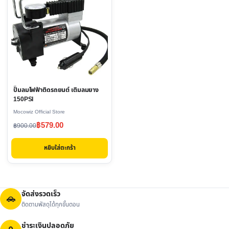
ปั๊มลมไฟฟ้าติดรถยนต์ เติมลมยาง
150PSI
Mocowiz Official Store
Original
Current
฿
579.00
฿
900.00
price
price
หยิบใส่ตะกร้า
was:
is:
฿900.00.
฿579.00.
จัดส่งรวดเร็ว
ติดตามพัสดุได้ทุกขั้นตอน
ชำระเงินปลอดภัย