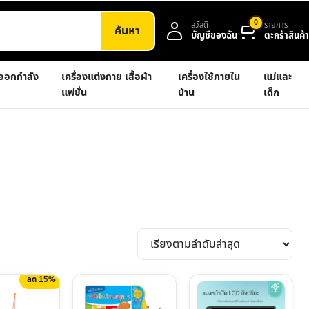
0
สวัสดี
รายการ
ค้นหา
บัญชีของฉัน
ตะกร้าสินค้า
งออกกำลัง
เครื่องแต่งกาย เสื้อผ้า
เครื่องใช้ภายใน
แม่และ
แฟชั่น
บ้าน
เด็ก
ลด 15%
This
product