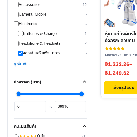
Accessories
12
has
Camera, Mobile
multiple
6
variants.
Electronics
6
The
หุ่นยนต์บังคับรี
Batteries & Charger
1
options
อัจฉริยะ ควบคุม
Headphone & Headsets
7
may
ด้วยรีโมทและ
ของเล่นเสริมพัฒนาการ
6
เซ็นเซอร์ท่าทาง
be
ให้คะแนน
Mocowiz Official St
4.73
มีไฟ มีเสียง เต้น
chosen
ตั้งแต่ 1-5
Price
฿
1,232.26
–
ดูเพิ่มเติม
⌄
คะแนน
และโปรแกรมคำสั
on
range:
฿
1,249.62
ได้
the
฿1,232.26
ช่วงราคา (บาท)
product
เลือกรูปแบบ
through
page
฿1,249.62
ราคา
ราคา
ถึง
ต่ำ
สูงสุด
สุด
คะแนนสินค้า
★
★
★
★
★
ขึ้นไป
(1)