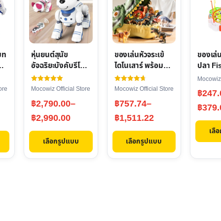
has
has
has
multiple
multiple
multipl
variants.
variants.
variant
The
The
The
โมท
หุ่นยนต์สุนัข
ของเล่นหัวจระเข้
ของเล่
options
options
options
อัจฉริยะบังคับรีโมท
ไดโนเสาร์ พร้อมชุด
ปลา Fi
may
may
may
มีไฟ มีเสียง เดิน
ตัวต่อไดโนเสาร์ |
Game ข
Mocowiz 
เต้น และโต้ตอบได้ |
ของเล่นเสริม
เสริมพ
be
be
be
ให้คะแนน
ให้คะแนน
ore
Mocowiz Official Store
Mocowiz Official Store
Price
฿
247.
5.00
4.74
ของเล่นเสริม
พัฒนาการเด็ก
chosen
chosen
chosen
ตั้งแต่ 1-5
ตั้งแต่ 1-5
Price
Price
฿
2,790.00
–
฿
757.74
–
range
฿
379.
คะแนน
คะแนน
่ง
พัฒนาการเด็ก
on
on
on
range:
range:
฿
2,990.00
฿
1,511.22
฿247.
the
the
the
฿2,790.00
฿757.74
เลื
throu
product
product
product
เลือกรูปแบบ
เลือกรูปแบบ
through
through
฿379.
page
page
page
฿2,990.00
฿1,511.22