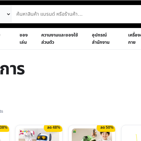
ม
ของ
ความงามและของใช้
อุปกรณ์
เครื่อ
เล่น
ส่วนตัว
สำนักงาน
กาย
าการ
Sorted
ts
by
latest
 38%
ลด 48%
ลด 50%
This
This
This
product
product
product