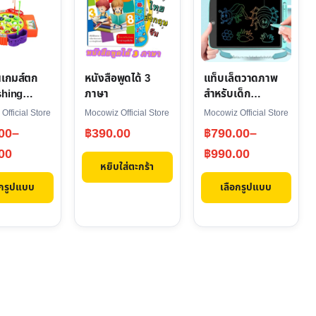
has
e
multiple
s.
variants.
The
นเกมส์ตก
หนังสือพูดได้ 3
แท็บเล็ตวาดภาพ
options
shing
ภาษา
สำหรับเด็ก
may
องเล่น
CR2025 LCD
Official Store
Mocowiz Official Store
Mocowiz Official Store
ัฒนาการเด็ก
Drawing Tablet
be
Price
00
–
฿
390.00
฿
790.00
–
chosen
:
range:
00
฿
990.00
on
หยิบใส่ตะกร้า
00
฿790.00
the
อกรูปแบบ
เลือกรูปแบบ
gh
through
product
00
฿990.00
page