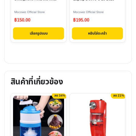
may
be
Mocowiz Official Store
Mocowiz Official Store
chosen
฿
150.00
฿
195.00
on
the
เลือกรูปแบบ
หยิบใส่ตะกร้า
product
page
สินค้าที่เกี่ยวข้อง
ลด 34%
ลด 21%
This
product
has
multiple
variants.