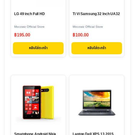
LG 49 inch Full HD
Ti Vi Samsung 32 Inch UA32
Mocowiz Official Store
Mocowiz Official Store
฿
195.00
฿
100.00
หยิบใส่ตะกร้า
หยิบใส่ตะกร้า
This
product
has
multiple
variants.
The
options
Smatphone Android Nkia
Laptop Dell XPS 13 2015