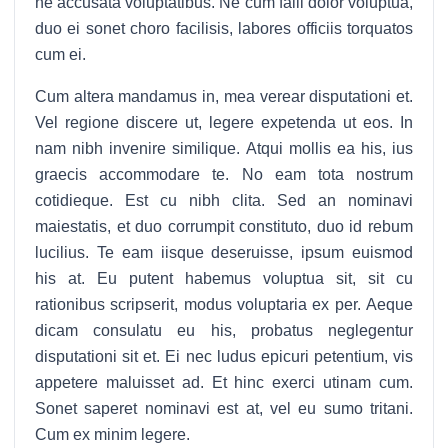
ne accusata voluptatibus. Ne cum falli dolor voluptua,
duo ei sonet choro facilisis, labores officiis torquatos
cum ei.
Cum altera mandamus in, mea verear disputationi et.
Vel regione discere ut, legere expetenda ut eos. In
nam nibh invenire similique. Atqui mollis ea his, ius
graecis accommodare te. No eam tota nostrum
cotidieque. Est cu nibh clita. Sed an nominavi
maiestatis, et duo corrumpit constituto, duo id rebum
lucilius. Te eam iisque deseruisse, ipsum euismod
his at. Eu putent habemus voluptua sit, sit cu
rationibus scripserit, modus voluptaria ex per. Aeque
dicam consulatu eu his, probatus neglegentur
disputationi sit et. Ei nec ludus epicuri petentium, vis
appetere maluisset ad. Et hinc exerci utinam cum.
Sonet saperet nominavi est at, vel eu sumo tritani.
Cum ex minim legere.