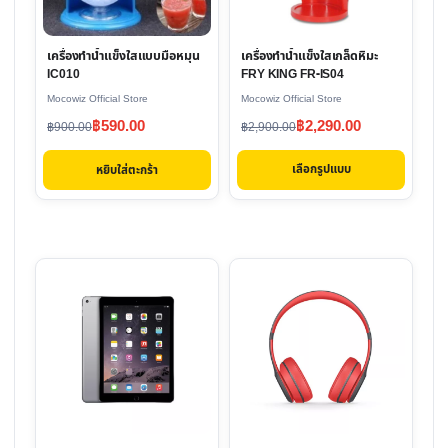
The
options
เครื่องทำน้ำแข็งใสเกล็ดหิมะ
เครื่องทำน้ำแข็งใสแบบมือหมุน
may
FRY KING FR-IS04
IC010
be
Mocowiz Official Store
Mocowiz Official Store
chosen
Original
Current
Original
Current
฿
2,290.00
฿
590.00
฿
2,900.00
฿
900.00
on
price
price
price
price
the
เลือกรูปแบบ
หยิบใส่ตะกร้า
was:
is:
was:
is:
product
฿2,900.00.
฿2,290.00.
฿900.00.
฿590.00.
page