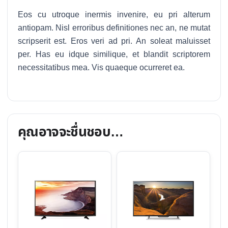
Eos cu utroque inermis invenire, eu pri alterum
antiopam. Nisl erroribus definitiones nec an, ne mutat
scripserit est. Eros veri ad pri. An soleat maluisset
per. Has eu idque similique, et blandit scriptorem
necessitatibus mea. Vis quaeque ocurreret ea.
คุณอาจจะชื่นชอบ…