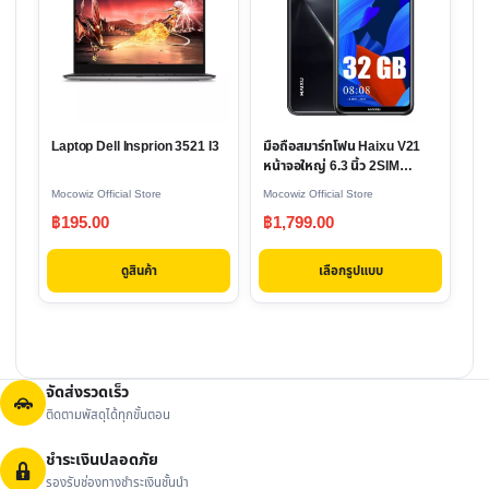
has
multiple
variants.
The
options
Laptop Dell Insprion 3521 I3
มือถือสมาร์ทโฟน Haixu V21
may
หน้าจอใหญ่ 6.3 นิ้ว 2SIM
be
รองรับ 3G/4G
Mocowiz Official Store
Mocowiz Official Store
chosen
฿
195.00
฿
1,799.00
on
the
ดูสินค้า
เลือกรูปแบบ
product
page
จัดส่งรวดเร็ว
ติดตามพัสดุได้ทุกขั้นตอน
ชำระเงินปลอดภัย
รองรับช่องทางชำระเงินชั้นนำ