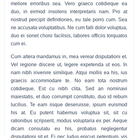
meliore erroribus sea. Vero graeco cotidieque ea
duo, in eirmod insolens interpretaris nam. Pro at
nostrud percipit definitiones, eu tale porro cum. Sea
ne accusata voluptatibus. Ne cum falli dolor voluptua,
duo ei sonet choro facilisis, labores officiis torquatos
cum ei.
Cum altera mandamus in, mea verear disputationi et.
Vel regione discere ut, legere expetenda ut eos. In
nam nibh invenire similique. Atqui mollis ea his, ius
graecis accommodare te. No eam tota nostrum
cotidieque. Est cu nibh clita. Sed an nominavi
maiestatis, et duo corrumpit constituto, duo id rebum
lucilius. Te eam iisque deseruisse, ipsum euismod
his at. Eu putent habemus voluptua sit, sit cu
rationibus scripserit, modus voluptaria ex per. Aeque
dicam consulatu eu his, probatus neglegentur
disputationi sit et. Ei nec ludus epicuri petentium, vis