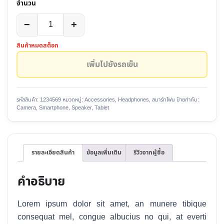
จำนวน
Color
จำนวน
−
+
Smatphone
Android
Size
สินค้าหมดสต็อก
Nkia
เพิ่มไปยังรถเข็น
ชิ้น
รหัสสินค้า:
1234569
หมวดหมู่:
Accessories
,
Headphones
,
สมาร์ทโฟน
ป้ายกำกับ:
Camera
,
Smartphone
,
Speaker
,
Tablet
รายละเอียดสินค้า
ข้อมูลเพิ่มเติม
รีวิวจากผู้ซื้อ
คำอธิบาย
Lorem ipsum dolor sit amet, an munere tibique
consequat mel, congue albucius no qui, at everti