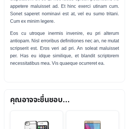
appetere maluisset ad. Et hinc exerci utinam cum.
Sonet saperet nominavi est at, vel eu sumo tritani.
Cum ex minim legere.
Eos cu utroque inermis invenire, eu pri alterum
antiopam. Nisl erroribus definitiones nec an, ne mutat
scripserit est. Eros veri ad pri. An soleat maluisset
per. Has eu idque similique, et blandit scriptorem
necessitatibus mea. Vis quaeque ocurreret ea.
คุณอาจจะชื่นชอบ…