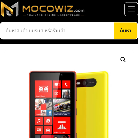
ข้าม
ไป
เปิ
ยัง
เมน
ค้นหา
เนื้อหา
ค้นหา
สินค้า