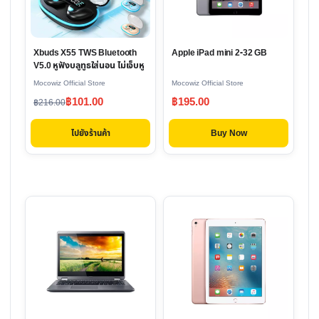
Xbuds X55 TWS Bluetooth
Apple iPad mini 2-32 GB
V5.0 หูฟังบลูทูธใส่นอน ไม่เจ็บหู
Mocowiz Official Store
Mocowiz Official Store
Original
Current
฿
101.00
฿
195.00
฿
216.00
price
price
ไปยังร้านค้า
Buy Now
was:
is:
฿216.00.
฿101.00.