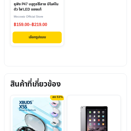
หูฟัง P47 บลูทูธไร้สาย มีไมค์ใน
may
ตัว ไฟ LED ของแท้
be
Mocowiz Official Store
chosen
Price
฿
159.00
–
฿
219.00
on
range:
the
เลือกรูปแบบ
฿159.00
product
through
page
฿219.00
สินค้าที่เกี่ยวข้อง
ลด 53%