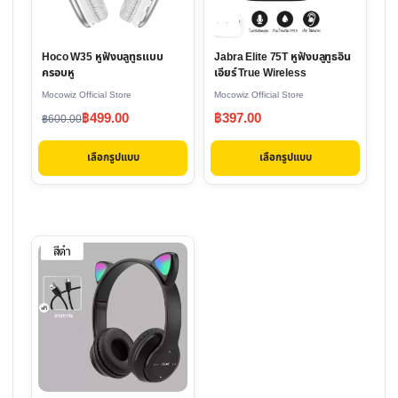
The
The
options
options
Hoco W35 หูฟัง​บลูทูธ​แบบ
Jabra Elite 75T หูฟังบลูทูธอิน
may
may
ครอบหู
เอียร์ True Wireless
be
be
Mocowiz Official Store
Mocowiz Official Store
chosen
chosen
Original
Current
฿
499.00
฿
397.00
฿
600.00
on
on
price
price
the
the
เลือกรูปแบบ
เลือกรูปแบบ
was:
is:
product
product
฿600.00.
฿499.00.
page
page
This
product
has
multiple
variants.
The
options