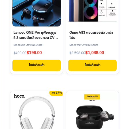
Lenovo GM2 Pro หูฟังบลูทูธ
Oppo A83 แอนดรอยด์สมาร์ท
5.3 ระบบตัดเสียงรบกวน CVC
โฟน
6.0
Mocowiz Official Store
Mocowiz Official Store
Original
Current
Original
Current
฿
196.00
฿
1,088.00
฿
499.00
฿
2,598.00
price
price
price
price
ไปยังร้านค้า
ไปยังร้านค้า
was:
is:
was:
is:
฿499.00.
฿196.00.
฿2,598.00.
฿1,088.00.
ลด 17%
This
This
product
product
has
has
multiple
multiple
variants.
variants.