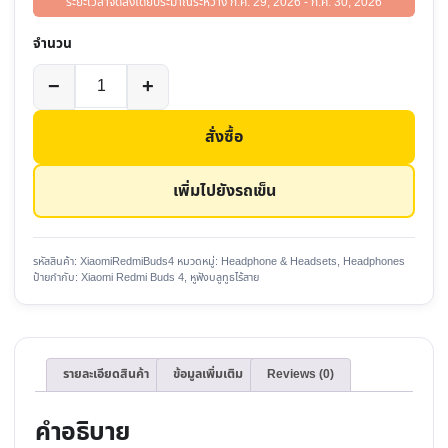
ระยะเวลาจัดส่งโดยประมาณระหว่าง ก.ค. 29, 2026 - ก.ค. 30, 2026
จำนวน
จำนวน
−
+
หู
ฟัง
สั่งซื้อ
บลูทูธ
ไร้
เพิ่มไปยังรถเข็น
สาย
Xiaomi
Redmi
รหัสสินค้า:
XiaomiRedmiBuds4
หมวดหมู่:
Headphone & Headsets
,
Headphones
ป้ายกำกับ:
Xiaomi Redmi Buds 4
,
หูฟังบลูทูธไร้สาย
Buds
4
ชิ้น
รายละเอียดสินค้า
ข้อมูลเพิ่มเติม
Reviews (0)
คำอธิบาย