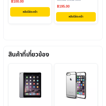
Mocowiz Official Store
฿
100.00
5.00
ตั้งแต่ 1-5
฿
195.00
คะแนน
หยิบใส่ตะกร้า
หยิบใส่ตะกร้า
สินค้าที่เกี่ยวข้อง