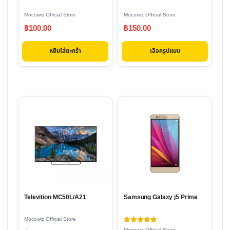
be
Mocowiz Official Store
Mocowiz Official Store
chosen
฿
100.00
฿
150.00
on
the
หยิบใส่ตะกร้า
เลือกรูปแบบ
product
page
Televition MC50L/A21
Samsung Galaxy j5 Prime
Mocowiz Official Store
ให้คะแนน