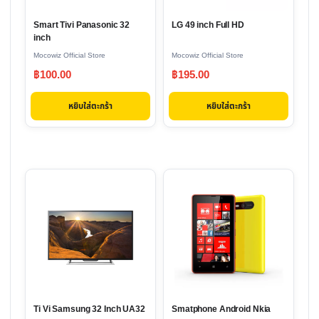
Smart Tivi Panasonic 32
LG 49 inch Full HD
inch
Mocowiz Official Store
Mocowiz Official Store
฿
100.00
฿
195.00
หยิบใส่ตะกร้า
หยิบใส่ตะกร้า
This
product
has
multiple
variants.
The
options
Ti Vi Samsung 32 Inch UA32
Smatphone Android Nkia
may