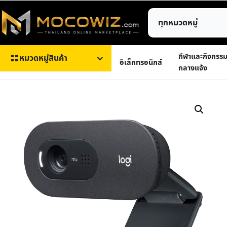
ข้าม
ค้นหา
ไป
สินค้า
ยัง
เนื้อหา
กีฬาและกิจกรร
หมวดหมู่สินค้า
อิเล็กทรอนิกส์
กลางแจ้ง