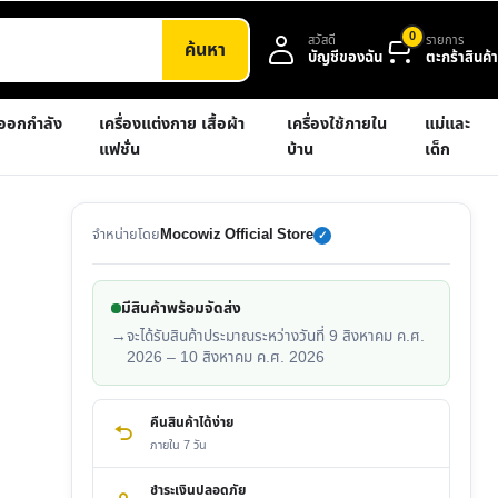
0
สวัสดี
รายการ
ค้นหา
บัญชีของฉัน
ตะกร้าสินค้า
งออกกำลัง
เครื่องแต่งกาย เสื้อผ้า
เครื่องใช้ภายใน
แม่และ
แฟชั่น
บ้าน
เด็ก
จำหน่ายโดย
Mocowiz Official Store
✓
มีสินค้าพร้อมจัดส่ง
→
จะได้รับสินค้าประมาณระหว่างวันที่ 9 สิงหาคม ค.ศ.
2026 – 10 สิงหาคม ค.ศ. 2026
คืนสินค้าได้ง่าย
ภายใน 7 วัน
ชำระเงินปลอดภัย