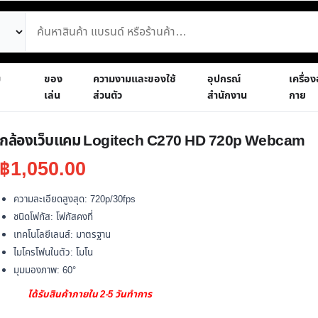
ม
ของ
ความงามและของใช้
อุปกรณ์
เครื่อ
เล่น
ส่วนตัว
สำนักงาน
กาย
กล้องเว็บแคม Logitech C270 HD 720p Webcam
฿
1,050.00
ความละเอียดสูงสุด: 720p/30fps
ชนิดโฟกัส: โฟกัสคงที่
เทคโนโลยีเลนส์: มาตรฐาน
ไมโครโฟนในตัว: โมโน
มุมมองภาพ: 60°
ได้รับสินค้าภายใน 2-5 วันทำการ