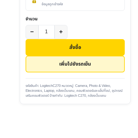
ข้อมูลถูกเข้ารหัส
จำนวน
จำนวน
−
+
กล้อง
เว็บ
สั่งซื้อ
แคม
Logitech
เพิ่มไปยังรถเข็น
C270
HD
720p
รหัสสินค้า:
LogitechC270
หมวดหมู่:
Camera, Photo & Video
,
Electronics
,
Laptop
,
กล้องเว็บแคม
,
คอมพิวเตอร์และแล็ปท็อป
,
อุปกรณ์
Webcam
เสริมคอมพิวเตอร์
ป้ายกำกับ:
Logitech C270
,
กล้องเว็บแคม
ชิ้น