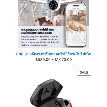
UNEED กล้องวงจรปิดหลอดไฟ ไร้สายไม่ใช้เน็ต
Price
฿
589.00
–
฿
1,070.00
range:
฿589.00
PRODUCT
SALE
through
ON
฿1,070.00
SALE