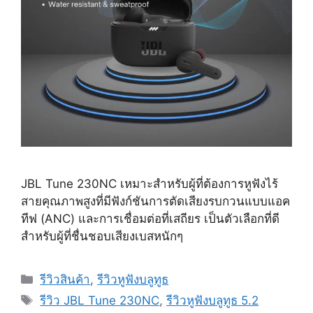
JBL Tune 230NC เหมาะสำหรับผู้ที่ต้องการหูฟังไร้
สายคุณภาพสูงที่มีฟังก์ชันการตัดเสียงรบกวนแบบแอค
ทีฟ (ANC) และการเชื่อมต่อที่เสถียร เป็นตัวเลือกที่ดี
สำหรับผู้ที่ชื่นชอบเสียงเบสหนักๆ
Categories
รีวิวสินค้า
,
รีวิวหูฟังบลูทูธ
Tags
รีวิว JBL Tune 230NC
,
รีวิวหูฟังบลูทูธ 5.2