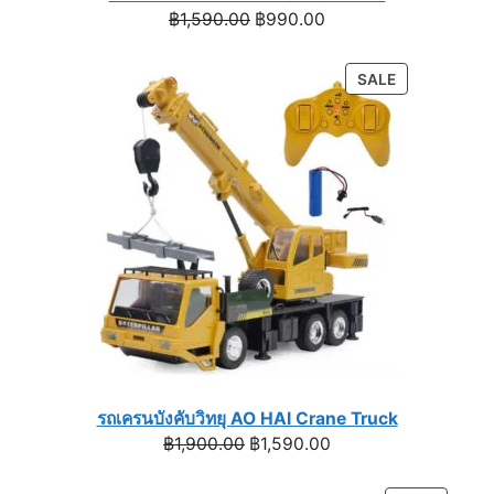
Original
Current
฿
1,590.00
฿
990.00
price
price
was:
is:
PRODUCT
SALE
฿1,590.00.
฿990.00.
ON
SALE
รถเครนบังคับวิทยุ AO HAI Crane Truck
Original
Current
฿
1,900.00
฿
1,590.00
price
price
was:
is: