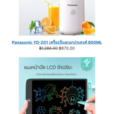
Panasonic YD-Z01 เครื่องปั่นอเนกประสงค์ 800ML
Original
Current
฿
1,288.00
฿
870.00
price
price
was:
is:
฿1,288.00.
฿870.00.