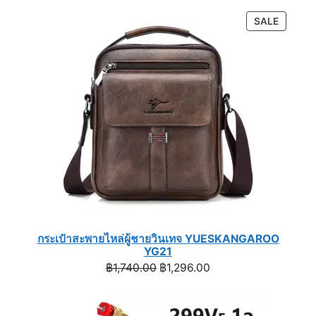
PRODU
SALE
ON
SALE
กระเป๋าสะพายไหล่ผู้ชายวินเทจ YUESKANGAROO
YG21
Original
Current
฿
1,740.00
฿
1,296.00
price
price
was:
is:
฿1,740.00.
฿1,296.00.