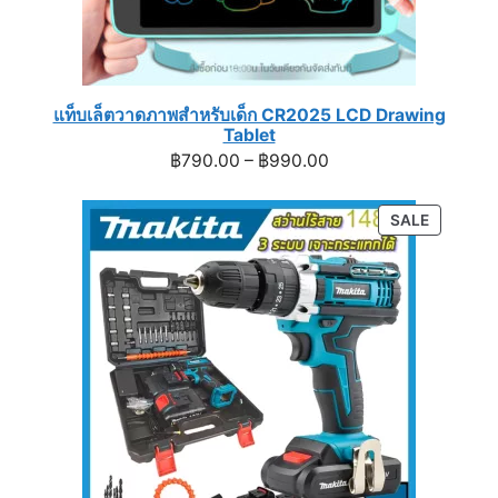
แท็บเล็ตวาดภาพสำหรับเด็ก CR2025 LCD Drawing
Tablet
Price
฿
790.00
–
฿
990.00
range:
฿790.00
PRODUC
SALE
through
ON
฿990.00
SALE