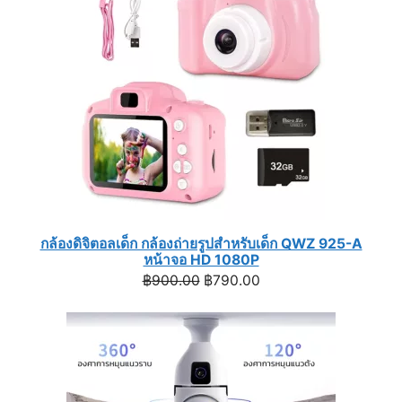
SALE
กล้องดิจิตอลเด็ก กล้องถ่ายรูปสำหรับเด็ก QWZ 925-A
หน้าจอ HD 1080P
Original
Current
฿
900.00
฿
790.00
price
price
was:
is:
฿900.00.
฿790.00.