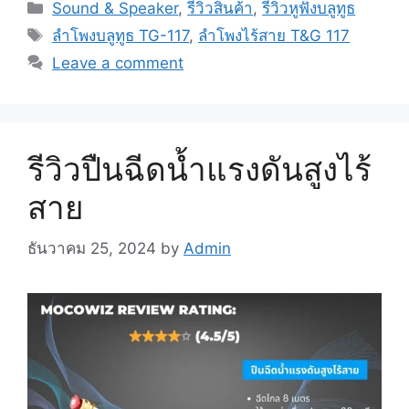
Categories
Sound & Speaker
,
รีวิวสินค้า
,
รีวิวหูฟังบลูทูธ
Tags
ลำโพงบลูทูธ TG-117
,
ลำโพงไร้สาย T&G 117
Leave a comment
รีวิวปืนฉีดน้ำแรงดันสูงไร้
สาย
ธันวาคม 25, 2024
by
Admin