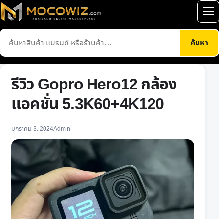
ข้าม
เปิ
ไป
เมน
ยัง
ค้นหา
ค้นหา
เนื้อหา
สินค้า
รีวิว Gopro Hero12 กล้อง
แอคชั่น 5.3K60+4K120
มกราคม 3, 2024
Admin