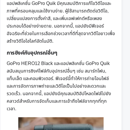
แอปพลิเคชั่น GoPro Quik มีคุณสมบัติการแก้ไขวิดีโอและ
ภาพที่ครอบคลุมและใช้งานง่าย. ผู้ใช้สามารถตัดต่อวิดีโอ,
เปลี่ยนแปลงการตั้งค่าสี, และเพิ่มเอฟเฟกต์หรือเพลง
ประกอบได้อย่างง่ายดาย. นอกจากนี้, แอปยังมีฟีเจอร์
อัจฉริยะที่ช่วยในการเลือกช่วงเวลาที่ดีที่สุดจากวิดีโอยาวเพื่อ
สร้างวิดีโอไฮไลท์อัตโนมัติ.
การซิงค์กับอุปกรณ์อื่นๆ
GoPro HERO12 Black และแอปพลิเคชั่น GoPro Quik
สนับสนุนการซิงค์ไฟล์กับอุปกรณ์อื่นๆ เช่น สมาร์ทโฟน,
แท็บเล็ต และคอมพิวเตอร์. ฟีเจอร์นี้ทำให้การถ่ายโอนไฟล์
และการจัดการภาพถ่ายและวิดีโอเป็นไปอย่างสะดวกและ
รวดเร็ว. นอกจากนี้, แอปยังมีคุณสมบัติอัปโหลดไฟล์ไปยัง
คลาวด์สำหรับการจัดเก็บและการเข้าถึงไฟล์จากทุกที่ทุก
เวลา.