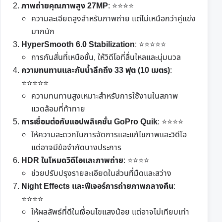
ภาพถ่ายคุณภาพสูง 27MP
: ⭐⭐⭐⭐
ความละเอียดสูงสำหรับภาพถ่าย แต่ไม่เหนือกว่าคู่แข่ง
มากนัก
HyperSmooth 6.0 Stabilization
: ⭐⭐⭐⭐⭐
การกันสั่นที่เหนือชั้น, ให้วิดีโอที่ลื่นไหลและนุ่มนวล
ความทนทานและกันน้ำลึกถึง 33 ฟุต (10 เมตร)
:
⭐⭐⭐⭐⭐
ความทนทานสูงเหมาะสำหรับการใช้งานในสภาพ
แวดล้อมที่ท้าทาย
การเชื่อมต่อกับแอปพลิเคชั่น GoPro Quik
: ⭐⭐⭐⭐
ให้ความสะดวกในการจัดการและแก้ไขภาพและวิดีโอ
แต่อาจมีข้อจำกัดบางประการ
HDR ในโหมดวิดีโอและภาพถ่าย
: ⭐⭐⭐⭐
ช่วยปรับปรุงรายละเอียดในส่วนที่มืดและสว่าง
Night Effects และฟีเจอร์การถ่ายภาพกลางคืน
:
⭐⭐⭐⭐
ให้ผลลัพธ์ที่ดีในเงื่อนไขแสงน้อย แต่อาจไม่เทียบเท่า