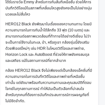
ได้รับรางวัล Emmy สำหรับการกันสั่นที่เหนือชั้น ช่วยให้การ
บันทึกวิดีโอแม้ในสภาพที่เคลื่อนไหวสูงยังคงเป็นไปอย่างนุ่ม
นวลและไม่สั่นไหว
HERO12 Black ยังพัฒนาในเรื่องของความทนทาน โดยมี
ความสามารถในการกันน้ำได้ลึกถึง 33 ฟุต (10 เมตร) และ
สามารถทนต่อสภาพแวดล้อมที่ท้าทายได้อย่างดีเยี่ยม ไม่ว่า
จะเป็นการใช้งานในทะเล, ป่า, หรือภูเขา กล้องรุ่นนี้ยังเสริม
ด้วยฟีเจอร์ใหม่ๆ เช่น HDR ในโหมดวิดีโอและภาพถ่าย,
Horizon Lock และ AutoBoost ที่ช่วยให้ภาพยังคงสมดุล
และเสถียร แม้ในสถานการณ์ที่ยากลำบาก
กล้อง HERO12 Black จึงไม่เพียงแต่เป็นกล้องแอ็คชั่นที่มี
ความสามารถในการบันทึกวิดีโอและภาพถ่ายที่เหนือชั้น
เท่านั้น แต่ยังมาพร้อมกับความทนทานและคุณสมบัติที่ตอบ
โจทย์ในทุกสถานการณ์ ทำให้มันเป็นตัวเลือกที่น่าสนใจ
สำหรับทุกคนที่ต้องการบันทึกประสบการณ์การผจญภัยที่
ไม่มีขีดจำกัด.