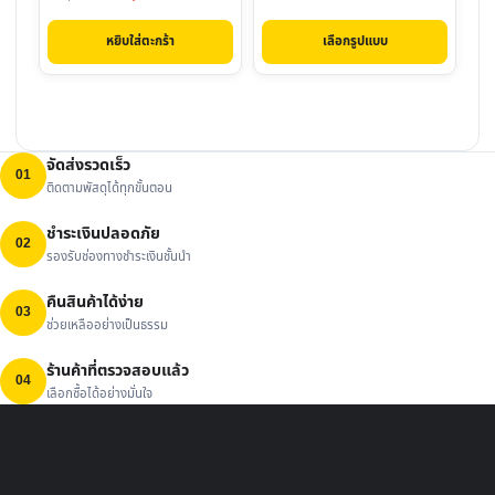
on
price
price
the
เลือกรูปแบบ
หยิบใส่ตะกร้า
was:
is:
product
฿2,570.00.
฿1,990.00.
page
จัดส่งรวดเร็ว
01
ติดตามพัสดุได้ทุกขั้นตอน
ชำระเงินปลอดภัย
02
รองรับช่องทางชำระเงินชั้นนำ
คืนสินค้าได้ง่าย
03
ช่วยเหลืออย่างเป็นธรรม
ร้านค้าที่ตรวจสอบแล้ว
04
เลือกซื้อได้อย่างมั่นใจ
เกี่ยวกับ Mocowiz