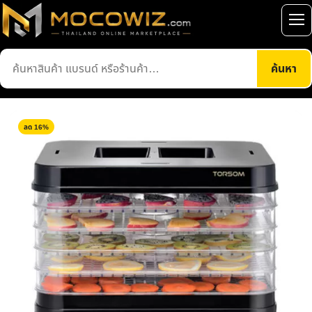
ข้าม
ไป
เปิ
ยัง
เมน
ค้นหา
เนื้อหา
ค้นหา
สินค้า
ลด 16%