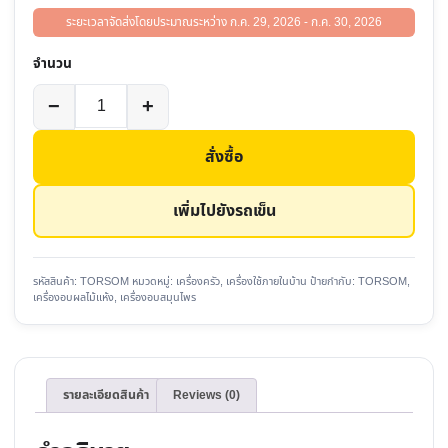
ระยะเวลาจัดส่งโดยประมาณระหว่าง ก.ค. 29, 2026 - ก.ค. 30, 2026
จำนวน
จำนวน
−
+
TORSOM
เครื่อง
สั่งซื้อ
อบ
ผล
เพิ่มไปยังรถเข็น
ไม้
แห้ง
ชิ้น
รหัสสินค้า:
TORSOM
หมวดหมู่:
เครื่องครัว
,
เครื่องใช้ภายในบ้าน
ป้ายกำกับ:
TORSOM
,
เครื่องอบผลไม้แห้ง
,
เครื่องอบสมุนไพร
รายละเอียดสินค้า
Reviews (0)