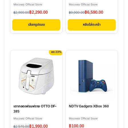
be
Mocowiz Official Store
Mocowiz Official Store
chosen
Original
Current
Original
Current
฿
2,290.00
฿
6,590.00
฿
2,900.00
฿
9,900.00
on
price
price
price
price
the
เลือกรูปแบบ
หยิบใส่ตะกร้า
was:
is:
was:
is:
product
฿2,900.00.
฿2,290.00.
฿9,900.00.
฿6,590.00.
page
ลด 23%
This
product
has
multiple
variants.
The
options
NDTV Gadgets XBox 360
เตาทอดเฟรนฟราย OTTO DF-
may
385
be
Mocowiz Official Store
Mocowiz Official Store
chosen
Original
Current
฿
100.00
฿
1,990.00
฿
2,570.00