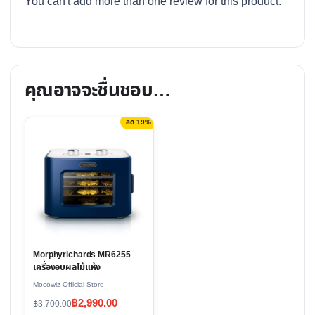
You can't add more than one review for this product.
คุณอาจจะชื่นชอบ…
ลด 19%
Morphyrichards MR6255
เครื่องอบผลไม้แห้ง
Mocowiz Official Store
Original
Current
฿
2,990.00
฿
3,700.00