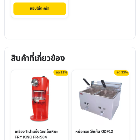
price
price
หยิบใส่ตะกร้า
was:
is:
฿3,700.00.
฿2,990.00.
สินค้าที่เกี่ยวข้อง
ลด 21%
ลด 33%
This
product
has
multiple
variants.
The
options
เครื่องทำน้ำแข็งใสเกล็ดหิมะ
หม้อทอดใช้แก๊ส GDF12
may
FRY KING FR-IS04