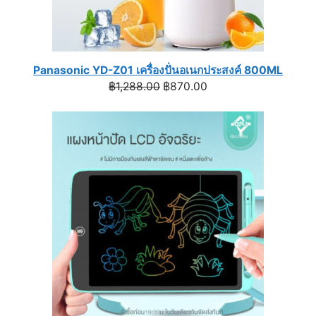
Panasonic YD-Z01 เครื่องปั่นอเนกประสงค์ 800ML
Original
Current
฿
1,288.00
฿
870.00
price
price
was:
is:
฿1,288.00.
฿870.00.