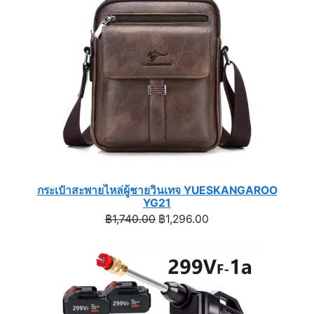
SALE
กระเป๋าสะพายไหล่ผู้ชายวินเทจ YUESKANGAROO
YG21
Original
Current
฿
1,740.00
฿
1,296.00
price
price
was:
is:
฿1,740.00.
฿1,296.00.