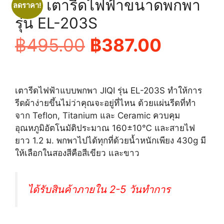
JIQI เตารีดไฟฟ้าขนาดพกพา
ลดราคา!
รุ่น EL-203S
Original
Current
฿
495.00
฿
387.00
price
price
เตารีดไฟฟ้าแบบพกพา JIQI รุ่น EL-203S ทำให้การ
was:
is:
รีดผ้าง่ายขึ้นไม่ว่าคุณจะอยู่ที่ไหน ด้วยแผ่นรีดที่ทำ
จาก Teflon, Titanium และ Ceramic ควบคุม
฿495.00.
฿387.0
อุณหภูมิอัตโนมัติประมาณ 160±10℃ และสายไฟ
ยาว 1.2 ม. พกพาไปได้ทุกที่ด้วยน้ำหนักเพียง 430g มี
ให้เลือกในสองสีคือสีเขียว และขาว
ได้รับสินค้าภายใน 2-5 วันทำการ