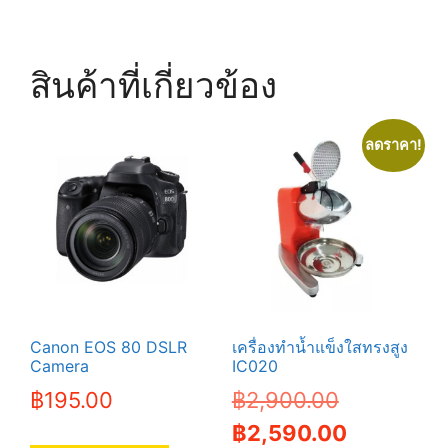
฿590.00.
฿477.00.
multiple
variants.
The
สินค้าที่เกี่ยวข้อง
options
may
be
ลดราคา!
chosen
on
the
product
page
Canon EOS 80 DSLR
เครื่องทำน้ำแข็งใสทรงสูง
Camera
IC020
Original
฿
195.00
฿
2,900.00
price
Current
฿
2,590.00