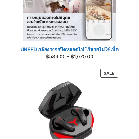
UNEED กล้องวงจรปิดหลอดไฟ ไร้สายไม่ใช้เน็ต
Price
฿
589.00
–
฿
1,070.00
range:
฿589.00
PRODUCT
SALE
through
ON
฿1,070.00
SALE