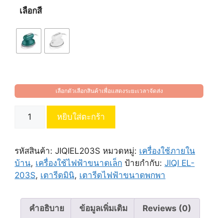
เลือกสี
เลือกตัวเลือกสินค้าเพื่อแสดงระยะเวลาจัดส่ง
จำนวน
หยิบใส่ตะกร้า
JIQI
เตารีด
ไฟฟ้า
รหัสสินค้า:
JIQIEL203S
หมวดหมู่:
เครื่องใช้ภายใน
ขนาด
บ้าน
,
เครื่องใช้ไฟฟ้าขนาดเล็ก
ป้ายกำกับ:
JIQI EL-
พกพา
203S
,
เตารีดมินิ
,
เตารีดไฟฟ้าขนาดพกพา
รุ่น
EL-
203S
คำอธิบาย
ข้อมูลเพิ่มเติม
Reviews (0)