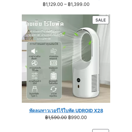
Price
฿
1,129.00
–
฿
1,399.00
range:
฿1,129.00
PRODUCT
SALE
through
ON
฿1,399.00
SALE
พัดลมทาวเวอร์ไร้ใบพัด UDROID X28
Original
Current
฿
1,590.00
฿
990.00
price
price
was:
is: