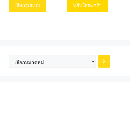
product
เลือกรูปแบบ
หยิบใส่ตะกร้า
has
multiple
variants.
The
options
may
be
เลือก
chosen
หมวด
on
หมู่
the
product
page