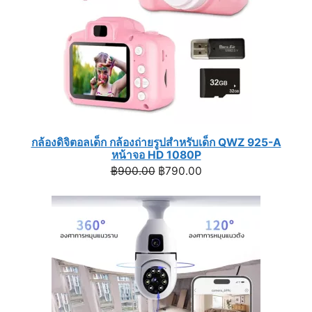
กล้องดิจิตอลเด็ก กล้องถ่ายรูปสำหรับเด็ก QWZ 925-A
หน้าจอ HD 1080P
Original
Current
฿
900.00
฿
790.00
price
price
was:
is:
฿900.00.
฿790.00.