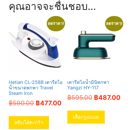
คุณอาจจะชื่นชอบ…
ลดราคา!
ลดราคา!
Hetian CL-258B เตารีดไอ
เตารีดไอน้ำมินิพกพา
น้ำขนาดพกพา Travel
Yangzi HY-117
Steam Iron
Original
Cur
฿
595.00
฿
487.00
Original
Current
฿
590.00
฿
477.00
price
pri
This
price
price
was:
is:
product
เลือกรูปแบบ
was:
is:
หยิบใส่ตะกร้า
has
฿595.00.
฿48