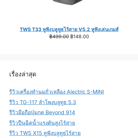
TWS T33 หูฟังบลูทูธไร้สาย V5.2 หูฟังเล่นเกมส์
Original
Current
฿
499.00
฿
148.00
price
price
was:
is:
฿499.00.
฿148.00.
เรื่องล่าสุด
รีวิวเครื่องทำนมถั่วเหลือง Alectric S-MINI
รีวิว TG-117 ลำโพงบลูทูธ 5.3
รีวิวมือถือปุ่มกด Beyond 914
รีวิวปืนฉีดน้ำแรงดันสูงไร้สาย
รีวิว TWS X15 หูฟังบลูทูธไร้สาย