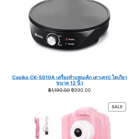
Casiko CK-5010A เครื่องทำแพนเค้ก เตาเครป โตเกียว
ขนาด 12 นิ้ว
Original
Current
฿
1,190.00
฿
990.00
price
price
was:
is:
PRODU
SALE
฿1,190.00.
฿990.00.
ON
SALE