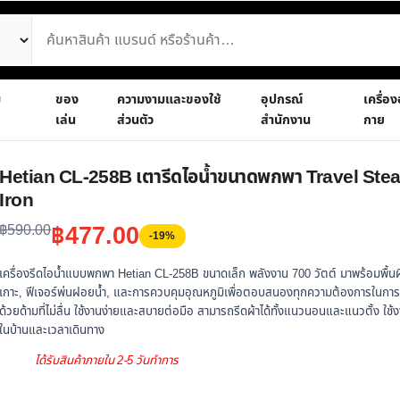
ม
ของ
ความงามและของใช้
อุปกรณ์
เครื่อ
เล่น
ส่วนตัว
สำนักงาน
กาย
Hetian CL-258B เตารีดไอน้ำขนาดพกพา Travel Ste
Iron
Original
Current
฿
477.00
฿
590.00
-19%
price
price
เครื่องรีดไอน้ำแบบพกพา Hetian CL-258B ขนาดเล็ก พลังงาน 700 วัตต์ มาพร้อมพื้นผ
was:
is:
เกาะ, ฟีเจอร์พ่นฝอยน้ำ, และการควบคุมอุณหภูมิเพื่อตอบสนองทุกความต้องการในการร
฿590.00.
฿477.00.
ด้วยด้ามที่ไม่ลื่น ใช้งานง่ายและสบายต่อมือ สามารถรีดผ้าได้ทั้งแนวนอนและแนวตั้ง ใช้งา
ในบ้านและเวลาเดินทาง
ได้รับสินค้าภายใน 2-5 วันทำการ