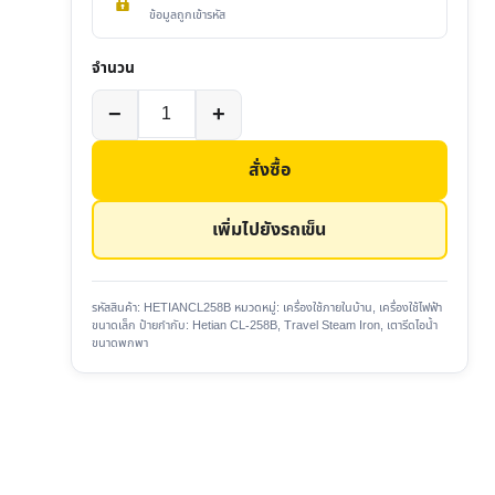
ข้อมูลถูกเข้ารหัส
จำนวน
จำนวน
−
+
Hetian
CL-
สั่งซื้อ
258B
เตารีด
เพิ่มไปยังรถเข็น
ไอ
น้ำ
ขนาด
รหัสสินค้า:
HETIANCL258B
หมวดหมู่:
เครื่องใช้ภายในบ้าน
,
เครื่องใช้ไฟฟ้า
ขนาดเล็ก
ป้ายกำกับ:
Hetian CL-258B
,
Travel Steam Iron
,
เตารีดไอน้ำ
พกพา
ขนาดพกพา
Travel
Steam
Iron
ชิ้น