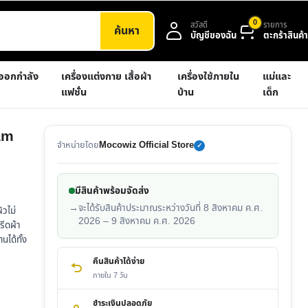
0
สวัสดี
รายการ
ค้นหา
บัญชีของฉัน
ตะกร้าสินค้า
งออกกำลัง
เครื่องแต่งกาย เสื้อผ้า
เครื่องใช้ภายใน
แม่และ
แฟชั่น
บ้าน
เด็ก
am
จำหน่ายโดย
Mocowiz Official Store
✓
มีสินค้าพร้อมจัดส่ง
→
จะได้รับสินค้าประมาณระหว่างวันที่ 8 สิงหาคม ค.ศ.
ิวไม่
2026 – 9 สิงหาคม ค.ศ. 2026
ีดผ้า
นได้ทั้ง
คืนสินค้าได้ง่าย
ภายใน 7 วัน
ชำระเงินปลอดภัย