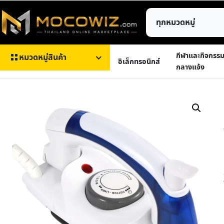
ข้าม
ค้นหา
ไป
สินค้า
ยัง
เนื้อหา
กีฬาและกิจกรร
หมวดหมู่สินค้า
อิเล็กทรอนิกส์
กลางแจ้ง