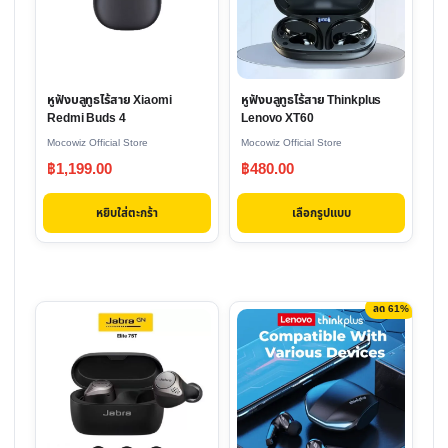
multiple
variants.
The
options
หูฟังบลูทูธไร้สาย Xiaomi
หูฟังบลูทูธไร้สาย Thinkplus
may
Redmi Buds 4
Lenovo XT60
be
Mocowiz Official Store
Mocowiz Official Store
chosen
฿
1,199.00
฿
480.00
on
the
หยิบใส่ตะกร้า
เลือกรูปแบบ
product
page
ลด 61%
This
product
has
multiple
variants.