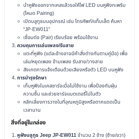
นำหูฟังออกจากเคสแล้วรอให้ไฟ LED บนหูฟังกะพริบ
(โหมด Pairing)
เปิดบลูทูธบนอุปกรณ์ เช่น โทรศัพท์/แท็บเล็ต ค้นหา
“JP-EW011”
เชื่อมต่อ (Pair) เรียบร้อย พร้อมใช้งาน
ควบคุมการเล่นเพลง/รับสาย
แตะที่หูฟัง (แต่ละข้างอาจมีคำสั่งต่างกันตามคู่มือ) เพื่อ
เล่น/หยุดเพลง ข้ามเพลง รับสาย/วางสาย
สังเกตการแจ้งเตือนด้วยเสียงหรือตัว LED บนหูฟัง
การบำรุงรักษา
เก็บหูฟังในเคสชาร์จเมื่อไม่ใช้งาน เพื่อป้องกันฝุ่น
ความชื้น และช่วยชาร์จแบตเตอรี่ไปในตัว
หลีกเลี่ยงการวางในที่อุณหภูมิสูงหรือตากแดดเป็น
เวลานาน
สิ่งที่อยู่ในกล่อง
หูฟังบลูทูธ Jeep JP-EW011
จำนวน 2 ข้าง (ซ้าย/ขวา)