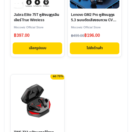
The
options
Jabra Elite 75T หูฟังบลูทูธอิน
Lenovo GM2 Pro หูฟังบลูทูธ
may
เอียร์ True Wireless
5.3 ระบบตัดเสียงรบกวน CVC
be
6.0
Mocowiz Official Store
Mocowiz Official Store
chosen
Original
Current
฿
397.00
฿
196.00
฿
499.00
on
price
price
the
เลือกรูปแบบ
ไปยังร้านค้า
was:
is:
product
฿499.00.
฿196.00.
page
ลด 70%