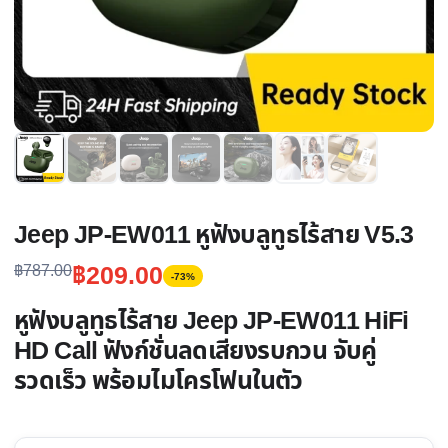
Jeep JP-EW011 หูฟังบลูทูธไร้สาย V5.3
Original
Current
฿
209.00
฿
787.00
-73%
price
price
หูฟังบลูทูธไร้สาย Jeep JP-EW011 HiFi
was:
is:
HD Call ฟังก์ชั่นลดเสียงรบกวน จับคู่
฿787.00.
฿209.00.
รวดเร็ว พร้อมไมโครโฟนในตัว