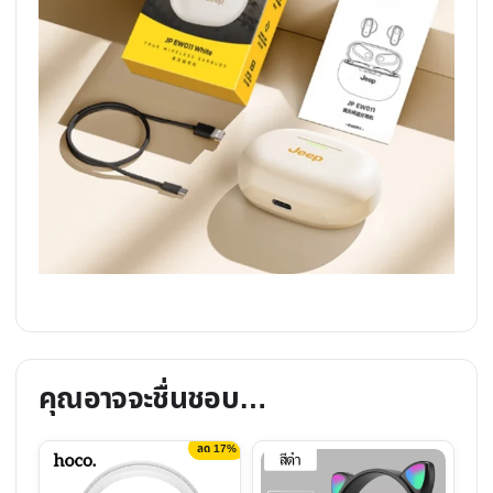
คุณอาจจะชื่นชอบ…
ลด 17%
This
This
product
product