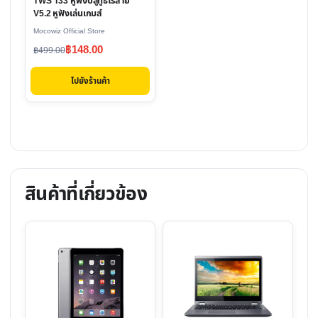
TWS T33 หูฟังบลูทูธไร้สาย
V5.2 หูฟังเล่นเกมส์
Mocowiz Official Store
Original
Current
฿
148.00
฿
499.00
price
price
ไปยังร้านค้า
was:
is:
฿499.00.
฿148.00.
สินค้าที่เกี่ยวข้อง