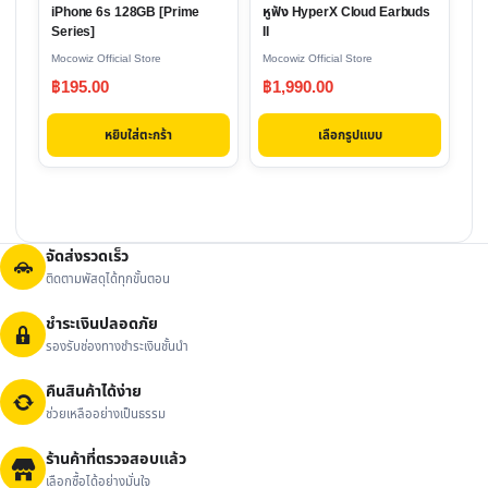
iPhone 6s 128GB [Prime
หูฟัง HyperX Cloud Earbuds
may
Series]
II
be
Mocowiz Official Store
Mocowiz Official Store
chosen
฿
195.00
฿
1,990.00
on
the
หยิบใส่ตะกร้า
เลือกรูปแบบ
product
page
จัดส่งรวดเร็ว
ติดตามพัสดุได้ทุกขั้นตอน
ชำระเงินปลอดภัย
รองรับช่องทางชำระเงินชั้นนำ
คืนสินค้าได้ง่าย
ช่วยเหลืออย่างเป็นธรรม
ร้านค้าที่ตรวจสอบแล้ว
เลือกซื้อได้อย่างมั่นใจ