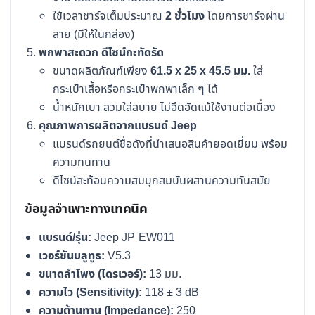
ใช้เวลาชาร์จเต็มประมาณ
2 ชั่วโมง
โดยการชาร์จผ่าน
สาย (มีให้ในกล่อง)
พกพาสะดวก ดีไซน์กะทัดรัด
ขนาดผลิตภัณฑ์เพียง
61.5 x 25 x 45.5 มม.
ใส่
กระเป๋าเสื้อหรือกระเป๋าพกพาเล็ก ๆ ได้
น้ำหนักเบา สวมใส่สบาย ไม่อึดอัดแม้ใช้งานต่อเนื่อง
คุณภาพการผลิตจากแบรนด์ Jeep
แบรนด์รถยนต์ชื่อดังที่นำเสนอสินค้ายอดเยี่ยม พร้อม
ความทนทาน
ดีไซน์สะท้อนความสมบุกสมบันผสานความทันสมัย
ข้อมูลจำเพาะทางเทคนิค
แบรนด์/รุ่น:
Jeep JP-EW011
เวอร์ชันบลูทูธ:
V5.3
ขนาดลำโพง (ไดรเวอร์):
13 มม.
ความไว (Sensitivity):
118 ± 3 dB
ความต้านทาน (Impedance):
250