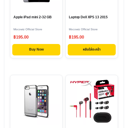
Apple iPad mini 2-32 GB
Laptop Dell XPS 13 2015
Mocowiz Official Store
Mocowiz Official Store
฿
195.00
฿
195.00
Buy Now
หยิบใส่ตะกร้า
This
product
has
multiple
variants.
The
options