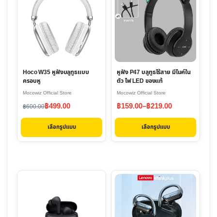
has
has
multiple
multiple
variants.
variants.
The
The
options
options
Hoco W35 หูฟัง​บลูทูธ​แบบ
หูฟัง P47 บลูทูธไร้สาย มีไมค์ใน
may
may
ครอบหู
ตัว ไฟ LED ของแท้
be
be
Mocowiz Official Store
Mocowiz Official Store
chosen
chosen
Original
Current
Price
฿
499.00
฿
159.00
–
฿
219.00
฿
600.00
on
on
price
price
range:
the
the
เลือกรูปแบบ
เลือกรูปแบบ
was:
is:
฿159.00
product
product
฿600.00.
฿499.00.
through
page
page
฿219.00
This
product
has