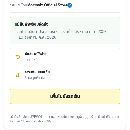
จำหน่ายโดย
Mocowiz Official Store
✓
มีสินค้าพร้อมจัดส่ง
→
จะได้รับสินค้าประมาณระหว่างวันที่ 9 สิงหาคม ค.ศ. 2026 –
10 สิงหาคม ค.ศ. 2026
คืนสินค้าได้ง่าย
ภายใน 7 วัน
ชำระเงินปลอดภัย
ข้อมูลถูกเข้ารหัส
เพิ่มไปยังรถเข็น
รหัสสินค้า:
JeepJPEW011
หมวดหมู่:
Headphones
,
หูฟังบลูทูธไร้สาย
ป้ายกำกับ:
Jeep
JP-EW011
,
หูฟังบลูทูธไร้สาย V5.3