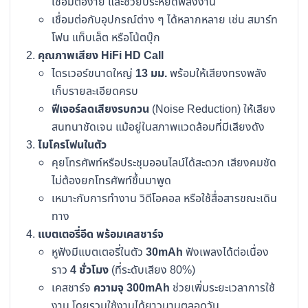
เชื่อมต่อง่าย และช่วยประหยัดพลังงาน
เชื่อมต่อกับอุปกรณ์ต่าง ๆ ได้หลากหลาย เช่น สมาร์ท
โฟน แท็บเล็ต หรือโน้ตบุ๊ก
คุณภาพเสียง HiFi HD Call
ไดรเวอร์ขนาดใหญ่
13 มม.
พร้อมให้เสียงทรงพลัง
เก็บรายละเอียดครบ
ฟีเจอร์ลดเสียงรบกวน
(Noise Reduction) ให้เสียง
สนทนาชัดเจน แม้อยู่ในสภาพแวดล้อมที่มีเสียงดัง
ไมโครโฟนในตัว
คุยโทรศัพท์หรือประชุมออนไลน์ได้สะดวก เสียงคมชัด
ไม่ต้องยกโทรศัพท์ขึ้นมาพูด
เหมาะกับการทำงาน วิดีโอคอล หรือใช้สื่อสารขณะเดิน
ทาง
แบตเตอรี่อึด พร้อมเคสชาร์จ
หูฟังมีแบตเตอรี่ในตัว
30mAh
ฟังเพลงได้ต่อเนื่อง
ราว
4 ชั่วโมง
(ที่ระดับเสียง 80%)
เคสชาร์จ
ความจุ 300mAh
ช่วยเพิ่มระยะเวลาการใช้
งาน โดยรวมใช้งานได้ยาวนานตลอดวัน