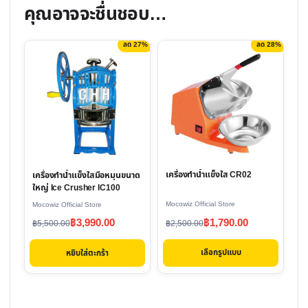
คุณอาจจะชื่นชอบ…
ลด 27%
ลด 28%
This
product
has
multiple
variants.
The
options
เครื่องทำน้ำแข็งใส CR02
เครื่องทำน้ำแข็งใสมือหมุนขนาด
may
ใหญ่ Ice Crusher IC100
be
Mocowiz Official Store
Mocowiz Official Store
chosen
Original
Current
Original
Current
฿
1,790.00
฿
3,990.00
฿
2,500.00
฿
5,500.00
on
price
price
price
price
the
เลือกรูปแบบ
หยิบใส่ตะกร้า
was:
is:
was:
is:
product
฿2,500.00.
฿1,790.00.
฿5,500.00.
฿3,990.00.
page