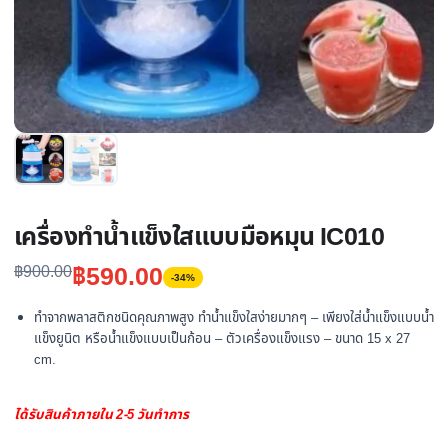
เครื่องทำน้ำแข็งใสแบบมือหมุน IC010
Original
Current
฿
590.00
฿
900.00
-34%
price
price
ทำจากพลาสติกชนิดคุณภาพสูง ทำน้ำแข็งใสง่ายมากๆ – เพียงใส่น้ำแข็งแบบน้ำ
was:
is:
แข็งยูนิต หรือน้ำแข็งแบบเป็นก้อน – ตัวเครื่องแข็งแรง – ขนาด 15 x 27
฿900.00.
฿590.00.
cm.
ได้รับสินค้าภายใน 2-5 วันทำการ