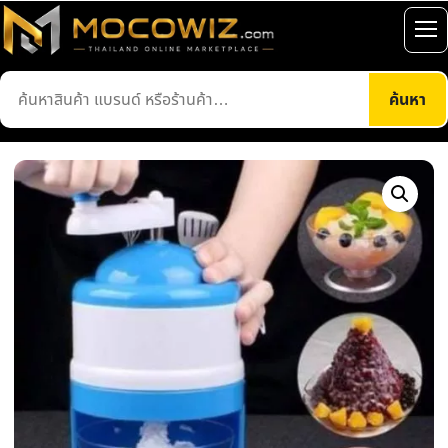
ข้าม
ไป
เปิ
ยัง
เมน
ค้นหา
เนื้อหา
ค้นหา
สินค้า