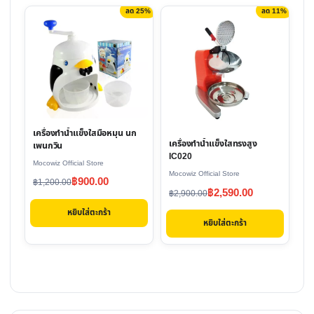
ลด 25%
ลด 11%
เครื่องทำน้ำแข็งใสมือหมุน นก
เครื่องทำน้ำแข็งใสทรงสูง
เพนกวิน
IC020
Mocowiz Official Store
Mocowiz Official Store
Original
Current
฿
900.00
฿
1,200.00
Original
Current
฿
2,590.00
฿
2,900.00
price
price
price
price
หยิบใส่ตะกร้า
was:
is:
หยิบใส่ตะกร้า
was:
is:
฿1,200.00.
฿900.00.
฿2,900.00.
฿2,590.00.