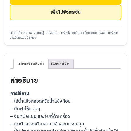
น้ำ
แข็ง
เพิ่มไปยังรถเข็น
ใส
แบบ
มือ
รหัสสินค้า:
IC010
หมวดหมู่:
เครื่องครัว
,
เครื่องใช้ภายในบ้าน
ป้ายกำกับ:
IC010 เครื่องทำ
น้ำแข็งใสแบบมือหมุน
หมุน
IC010
ชิ้น
รายละเอียดสินค้า
รีวิวจากผู้ซื้อ
คำอธิบาย
การใช้งาน:
– ใส่น้ำแข็งหลอดหรือน้ำแข็งก้อน
– ปิดฝาให้แน่นๆ
– จับที่มือหมุน และจับที่ตัวเครื่อง
– เอาถ้วยรองด้านล่าง แล้วออกแรงหมุน