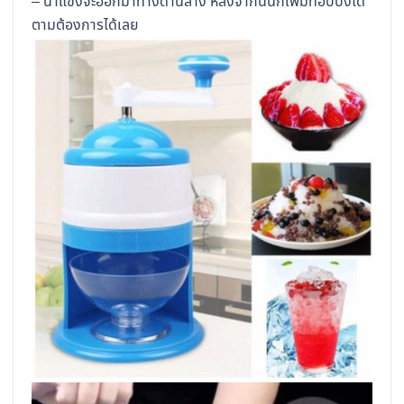
– น้ำแข็งจะออกมาทางด้านล่าง หลังจากนั้นก็เพิ่มท๊อปปิ้งได้
ตามต้องการได้เลย