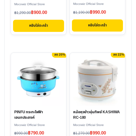
12 นิ้ว
Mocowiz Official Store
Mocowiz Official Store
Original
Current
Original
Current
฿
990.00
฿
900.00
฿
1,190.00
฿
1,290.00
price
price
price
price
หยิบใส่ตะกร้า
หยิบใส่ตะกร้า
was:
is:
was:
is:
฿1,190.00.
฿990.00.
฿1,290.00.
฿900.00.
ลด 20%
ลด 22%
This
product
has
multiple
variants.
The
options
หม้อหุงข้าวอุ่นทิพย์ KASHIWA
PINFU กระทะไฟฟ้า
may
RC-180
เอนกประสงค์
be
Mocowiz Official Store
Mocowiz Official Store
chosen
Original
Current
Original
Current
฿
990.00
฿
790.00
฿
1,270.00
฿
990.00