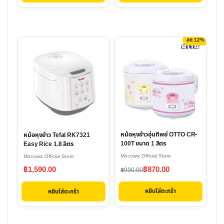
฿3,100.00.
฿2,590.00.
฿1,500.00.
฿890.00.
ลด 12%
หม้อหุงข้าวอุ่นทิพย์ OTTO CR-
หม้อหุงข้าว Tefal RK7321
100T ขนาด 1 ลิตร
Easy Rice 1.8 ลิตร
Mocowiz Official Store
Mocowiz Official Store
Original
Current
฿
870.00
฿
1,590.00
฿
990.00
price
price
หยิบใส่ตะกร้า
หยิบใส่ตะกร้า
was:
is:
฿990.00.
฿870.00.