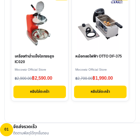
เครื่องทำน้ำแข็งใสทรงสูง
หม้อทอดไฟฟ้า OTTO DF-375
IC020
Mocowiz Official Store
Mocowiz Official Store
Original
Current
Original
Current
฿
2,590.00
฿
1,990.00
฿
2,900.00
฿
2,700.00
price
price
price
price
หยิบใส่ตะกร้า
หยิบใส่ตะกร้า
was:
is:
was:
is:
฿2,900.00.
฿2,590.00.
฿2,700.00.
฿1,990.00.
จัดส่งรวดเร็ว
01
ติดตามพัสดุได้ทุกขั้นตอน