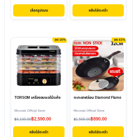
on
price
price
price
price
the
หยิบใส่ตะกร้า
เลือกรูปแบบ
was:
is:
was:
is:
product
฿1,270.00.
฿990.00.
฿990.00.
฿790.00.
page
ลด 16%
ลด 41%
TORSOM เครื่องอบผลไม้แห้ง
กะทะเทฟล่อน Diamond Flame
Mocowiz Official Store
Mocowiz Official Store
Original
Current
Original
Current
฿
2,590.00
฿
890.00
฿
3,100.00
฿
1,500.00
price
price
price
price
หยิบใส่ตะกร้า
หยิบใส่ตะกร้า
was:
is:
was:
is: