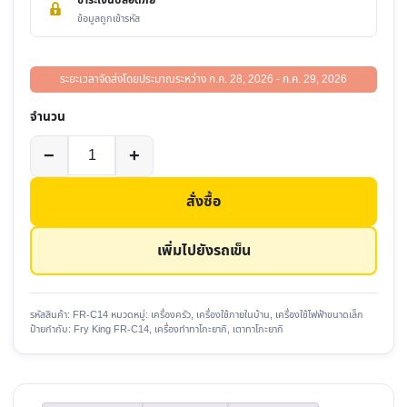
ข้อมูลถูกเข้ารหัส
ระยะเวลาจัดส่งโดยประมาณระหว่าง ก.ค. 28, 2026 - ก.ค. 29, 2026
จำนวน
จำนวน
−
+
Fry
King
สั่งซื้อ
FR-
C14
เพิ่มไปยังรถเข็น
เครื่อง
ทำ
ทา
รหัสสินค้า:
FR-C14
หมวดหมู่:
เครื่องครัว
,
เครื่องใช้ภายในบ้าน
,
เครื่องใช้ไฟฟ้าขนาดเล็ก
ป้ายกำกับ:
Fry King FR-C14
,
เครื่องทำทาโกะยากิ
,
เตาทาโกะยากิ
โกะ
ยากิ
ไฟฟ้า
ชิ้น