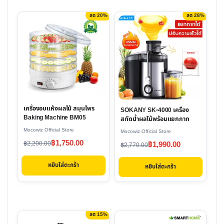
ลด 20%
ลด 28%
เครื่องอบแห้งผลไม้ สมุนไพร
SOKANY SK-4000 เครื่อง
Baking Machine BM05
สกัดน้ำผลไม้พร้อมแยกกาก
Mocowiz Official Store
Mocowiz Official Store
Original
Current
฿
1,750.00
Original
Current
฿
1,990.00
฿
2,200.00
฿
2,770.00
price
price
price
price
หยิบใส่ตะกร้า
was:
is:
หยิบใส่ตะกร้า
was:
is:
฿2,200.00.
฿1,750.00.
฿2,770.00.
฿1,990.00.
ลด 15%