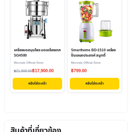
เครื่องบดสมุนไพร บดเครื่องเทศ
Smarthome BD-1510 เครื่อง
SG4500
ปั่นเอนกประสงค์ สมูทตี้
Mocowiz Official Store
Mocowiz Official Store
Original
Current
฿
17,900.00
฿
799.00
฿
21,000.00
price
price
หยิบใส่ตะกร้า
หยิบใส่ตะกร้า
was:
is:
฿21,000.00.
฿17,900.00.
สินค้าที่เกี่ยวข้อง