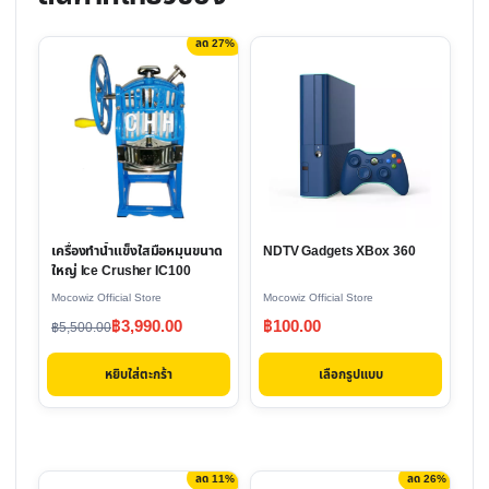
ลด 27%
This
product
has
multiple
variants.
The
options
เครื่องทำน้ำแข็งใสมือหมุนขนาด
NDTV Gadgets XBox 360
may
ใหญ่ Ice Crusher IC100
be
Mocowiz Official Store
Mocowiz Official Store
chosen
Original
Current
฿
3,990.00
฿
100.00
฿
5,500.00
on
price
price
the
หยิบใส่ตะกร้า
เลือกรูปแบบ
was:
is:
product
฿5,500.00.
฿3,990.00.
page
ลด 11%
ลด 26%