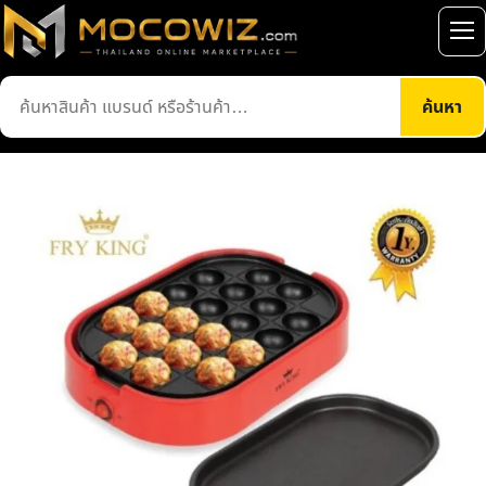
ข้าม
ไป
เปิ
ยัง
เมน
ค้นหา
เนื้อหา
ค้นหา
สินค้า