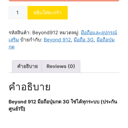
จำนวน
หยิบใส่ตะกร้า
Beyond
912
มือ
รหัสสินค้า:
Beyond912
หมวดหมู่:
มือถือและอุปกรณ์
ถือ
เสริม
ป้ายกำกับ:
Beyond 912
,
มือถือ 3G
,
มือถือปุ่ม
ปุ่ม
กด
กด
3G
ชิ้น
คำอธิบาย
Reviews (0)
คำอธิบาย
Beyond 912 มือถือปุ่มกด 3G ใช่ได้ทุกระบบ (ประกัน
ศูนย์1ปี)