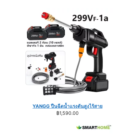
price
price
was:
is:
฿1,740.00.
฿1,296.00.
YANGG ปืนฉีดน้ำแรงดันสูงไร้สาย
฿
1,590.00