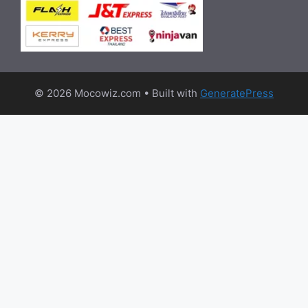
© 2026 Mocowiz.com
• Built with
GeneratePress