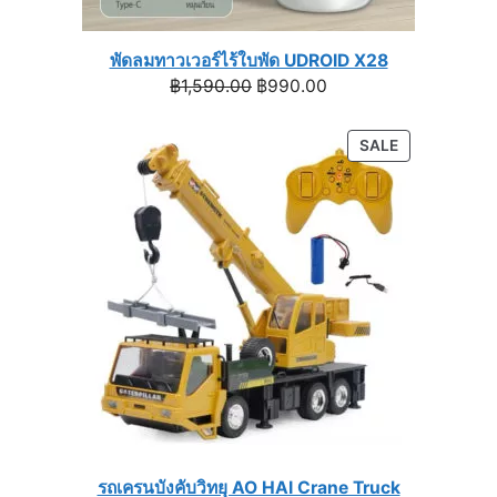
พัดลมทาวเวอร์ไร้ใบพัด UDROID X28
Original
Current
฿
1,590.00
฿
990.00
price
price
was:
is:
PRODUCT
SALE
฿1,590.00.
฿990.00.
ON
SALE
รถเครนบังคับวิทยุ AO HAI Crane Truck