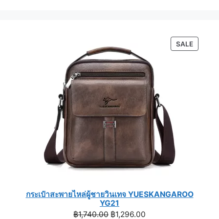
PRODU
SALE
ON
SALE
กระเป๋าสะพายไหล่ผู้ชายวินเทจ YUESKANGAROO
YG21
Original
Current
฿
1,740.00
฿
1,296.00