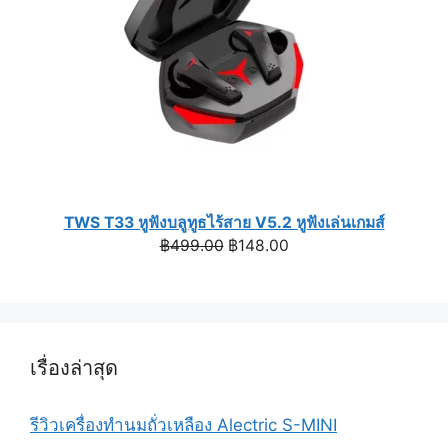
TWS T33 หูฟังบลูทูธไร้สาย V5.2 หูฟังเล่นเกมส์
Original
Current
฿
499.00
฿
148.00
price
price
was:
is:
฿499.00.
฿148.00.
เรื่องล่าสุด
รีวิวเครื่องทำนมถั่วเหลือง Alectric S-MINI