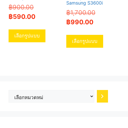
Samsung S3600i
Original
฿
900.00
Original
฿
1,700.00
price
Current
฿
590.00
Current
price
฿
990.00
was:
price
This
price
was:
This
฿900.00.
is:
product
เลือกรูปแบบ
is:
฿1,700.00.
product
เลือกรูปแบบ
has
฿590.00.
has
multiple
฿990.00.
multiple
variants.
variants.
The
The
options
options
may
may
be
be
chosen
เลือก
chosen
on
หมวด
on
the
หมู่
the
product
product
page
page