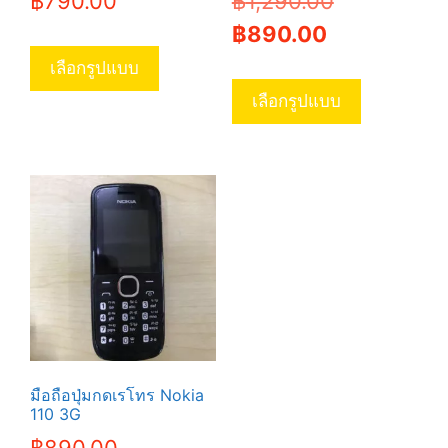
Original
฿
790.00
฿
1,290.00
Current
price
฿
890.00
This
price
was:
product
เลือกรูปแบบ
This
has
is:
฿1,290.00.
product
เลือกรูปแบบ
multiple
has
฿890.00.
variants.
multiple
The
variants.
options
The
may
options
be
may
chosen
be
on
chosen
the
on
product
the
page
product
มือถือปุ่มกดเรโทร Nokia
page
110 3G