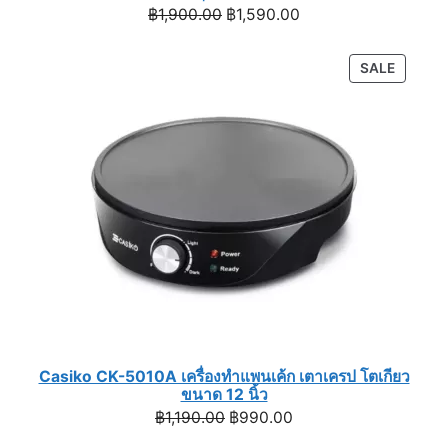
Original
Current
฿
1,900.00
฿
1,590.00
price
price
was:
is:
PRODU
SALE
฿1,900.00.
฿1,590.00.
ON
SALE
Casiko CK-5010A เครื่องทำแพนเค้ก เตาเครป โตเกียว
ขนาด 12 นิ้ว
Original
Current
฿
1,190.00
฿
990.00
price
price