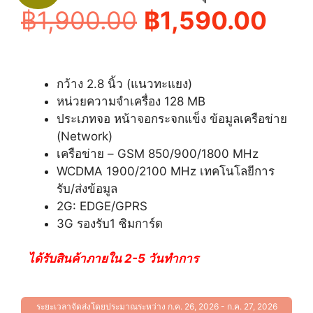
Original
Cur
฿
1,900.00
฿
1,590.00
price
pric
กว้าง 2.8 นิ้ว (แนวทะแยง)
was:
is:
หน่วยความจำเครื่อง 128 MB
ประเภทจอ หน้าจอกระจกแข็ง ข้อมูลเครือข่าย
฿1,900.00.
฿1,
(Network)
เครือข่าย – GSM 850/900/1800 MHz
WCDMA 1900/2100 MHz เทคโนโลยีการ
รับ/ส่งข้อมูล
2G: EDGE/GPRS
3G รองรับ1 ซิมการ์ด
ได้รับสินค้าภายใน 2-5 วันทำการ
ระยะเวลาจัดส่งโดยประมาณระหว่าง ก.ค. 26, 2026 - ก.ค. 27, 2026