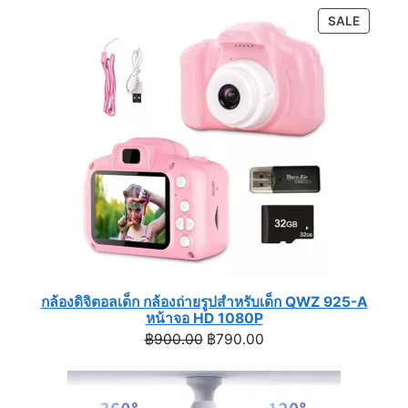
was:
is:
PRODU
SALE
฿1,190.00.
฿990.00.
ON
SALE
กล้องดิจิตอลเด็ก กล้องถ่ายรูปสำหรับเด็ก QWZ 925-A
หน้าจอ HD 1080P
Original
Current
฿
900.00
฿
790.00
price
price
was:
is:
฿900.00.
฿790.00.