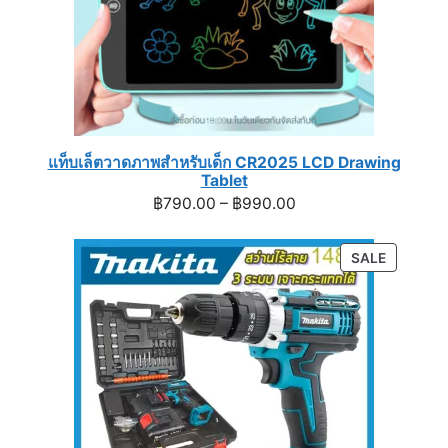
แท็บเล็ตวาดภาพสำหรับเด็ก CR2025 LCD Drawing
Tablet
Price
฿
790.00
–
฿
990.00
range:
฿790.00
PRODUC
SALE
through
ON
฿990.00
SALE