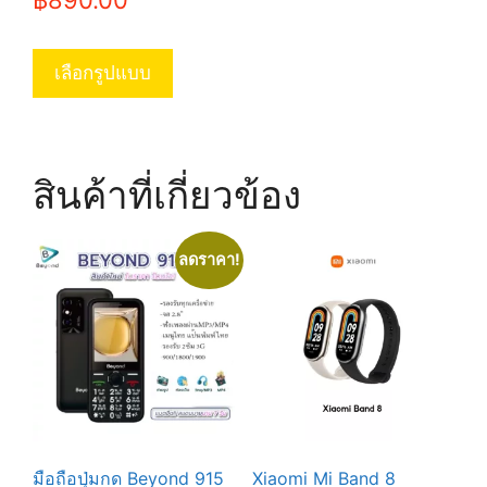
฿
890.00
This
product
เลือกรูปแบบ
has
multiple
variants.
The
สินค้าที่เกี่ยวข้อง
options
may
be
ลดราคา!
chosen
on
the
product
page
มือถือปุ่มกด Beyond 915
Xiaomi Mi Band 8