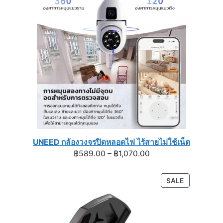
UNEED กล้องวงจรปิดหลอดไฟ ไร้สายไม่ใช้เน็ต
Price
฿
589.00
–
฿
1,070.00
range:
฿589.00
PRODUCT
SALE
through
ON
฿1,070.00
SALE