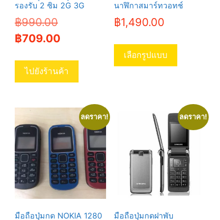
รองรับ 2 ซิม 2G 3G
นาฬิกาสมาร์ทวอทช์
Original
฿
990.00
฿
1,490.00
price
Current
฿
709.00
This
was:
price
product
เลือกรูปแบบ
has
฿990.00.
is:
ไปยังร้านค้า
multiple
฿709.00.
variants.
The
options
ลดราคา!
ลดราคา!
may
be
chosen
on
the
product
page
มือถือปุ่มกด NOKIA 1280
มือถือปุ่มกดฝาพับ