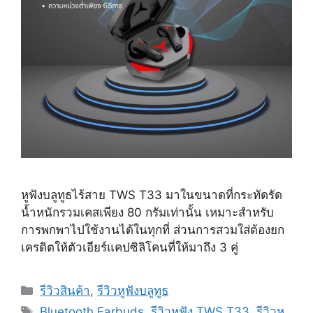
หูฟังบลูทูธไร้สาย TWS T33 มาในขนาดที่กระทัดรัด
น้ำหนักรวมเคสเพียง 80 กรัมเท่านั้น เหมาะสำหรับ
การพกพาไปใช้งานได้ในทุกที่ ส่วนการสวมใส่ต้องยก
เครดิตให้ตัวเอียร์แคปซิลิโคนที่ให้มาถึง 3 คู่
Categories
รีวิวสินค้า
,
รีวิวหูฟังบลูทูธ
Tags
Bluetooth Earbuds
,
รีวิวหูฟัง TWS T33
,
รีวิวหู