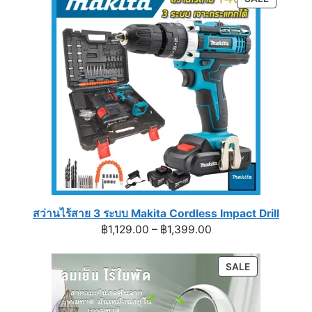
through
ON
฿990.00
SALE
สว่านไร้สาย 3 ระบบ Makita Cordless Impact Drill
Price
฿
1,129.00
–
฿
1,399.00
range:
฿1,129.00
PRODUCT
SALE
through
ON
฿1,399.00
SALE