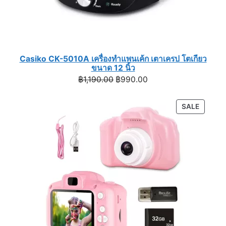
Casiko CK-5010A เครื่องทำแพนเค้ก เตาเครป โตเกียว
ขนาด 12 นิ้ว
Original
Current
฿
1,190.00
฿
990.00
price
price
was:
is:
PRODU
SALE
฿1,190.00.
฿990.00.
ON
SALE