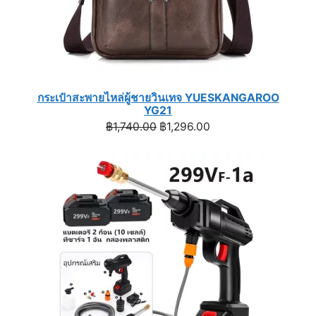
กระเป๋าสะพายไหล่ผู้ชายวินเทจ YUESKANGAROO
YG21
Original
Current
฿
1,740.00
฿
1,296.00
price
price
was:
is:
฿1,740.00.
฿1,296.00.