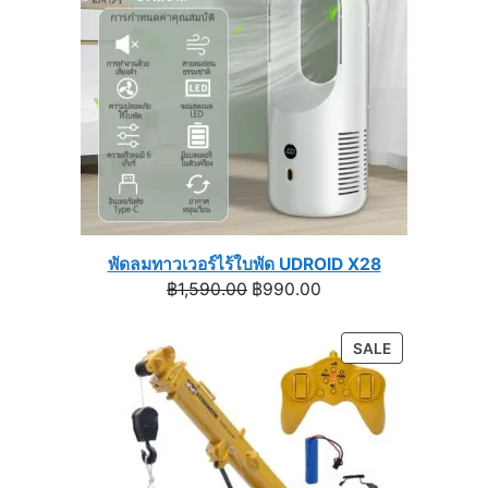
พัดลมทาวเวอร์ไร้ใบพัด UDROID X28
Original
Current
฿
1,590.00
฿
990.00
price
price
was:
is:
PRODUCT
SALE
฿1,590.00.
฿990.00.
ON
SALE