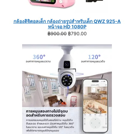
กล้องดิจิตอลเด็ก กล้องถ่ายรูปสำหรับเด็ก QWZ 925-A
หน้าจอ HD 1080P
Original
Current
฿
900.00
฿
790.00
price
price
was:
is:
฿900.00.
฿790.00.