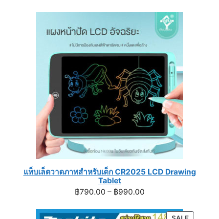
price
price
was:
is:
฿1,288.00.
฿870.00.
แท็บเล็ตวาดภาพสำหรับเด็ก CR2025 LCD Drawing
Tablet
Price
฿
790.00
–
฿
990.00
range:
฿790.00
PRODUC
SALE