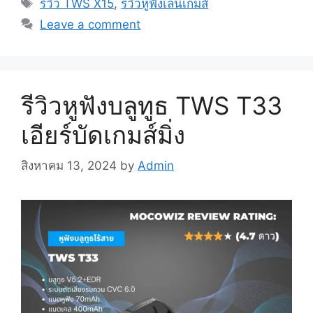
Tags
รีวิว TWS X15
,
รีวิวหูฟังเล่นเกมส์
Leave a comment
รีวิวหูฟังบลูทูธ TWS T33
เอียร์บัดเกมส์มิ่ง
สิงหาคม 13, 2024
by
Admin