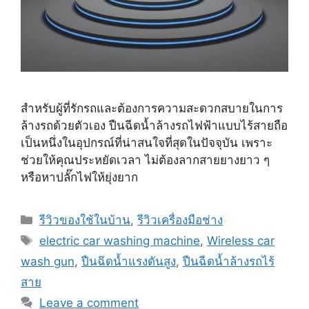
สำหรับผู้ที่รักรถและต้องการความสะดวกสบายในการ
ล้างรถด้วยตัวเอง ปืนฉีดน้ำล้างรถไฟฟ้าแบบไร้สายถือ
เป็นหนึ่งในอุปกรณ์ที่น่าสนใจที่สุดในปัจจุบัน เพราะ
ช่วยให้คุณประหยัดเวลา ไม่ต้องลากสายยางยาว ๆ
หรือหาปลั๊กไฟให้ยุ่งยาก
Categories
รีวิวของใช้ในบ้าน
,
รีวิวเครื่องมือช่าง
Tags
electric car washing machine
,
Wireless car
wash gun
,
ปืนฉ๊ดน้ำแรงดันสูง
,
ปืนฉีดน้ำล้างรถไร้
สาย
Leave a comment