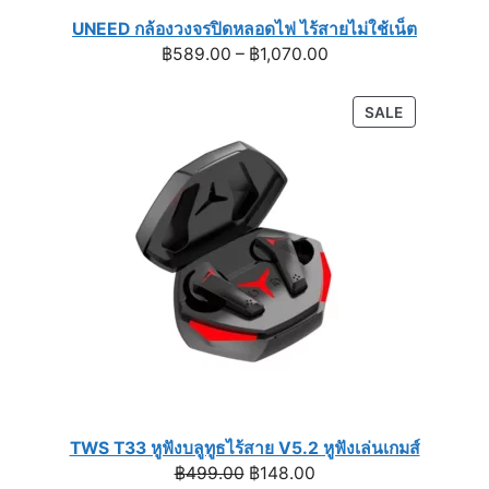
UNEED กล้องวงจรปิดหลอดไฟ ไร้สายไม่ใช้เน็ต
Price
฿
589.00
–
฿
1,070.00
range:
฿589.00
PRODUCT
SALE
through
ON
฿1,070.00
SALE
TWS T33 หูฟังบลูทูธไร้สาย V5.2 หูฟังเล่นเกมส์
Original
Current
฿
499.00
฿
148.00