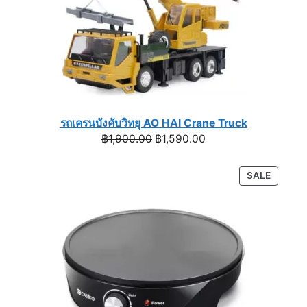
รถเครนบังคับวิทยุ AO HAI Crane Truck
Original
Current
฿
1,900.00
฿
1,590.00
price
price
was:
is:
PRODU
SALE
฿1,900.00.
฿1,590.00.
ON
SALE