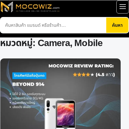
ข้าม
เปิ
ไป
เมน
ยัง
ค้นหา
ค้นหา
เนื้อหา
สินค้า
หมวดหมู่:
Camera, Mobile