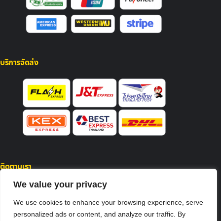
บริการจัดส่ง
ติดตามเรา
Facebook
We value your privacy
LINE
LINE
We use cookies to enhance your browsing experience, serve
YouTube
personalized ads or content, and analyze our traffic. By