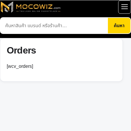
ข้าม
เปิ
ไป
เมน
ยัง
ค้นหา
ค้นหา
เนื้อหา
สินค้า
Orders
[wcv_orders]