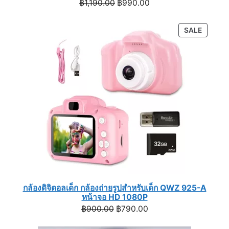
Original
Current
฿
1,190.00
฿
990.00
price
price
was:
is:
PRODU
SALE
฿1,190.00.
฿990.00.
ON
SALE
กล้องดิจิตอลเด็ก กล้องถ่ายรูปสำหรับเด็ก QWZ 925-A
หน้าจอ HD 1080P
Original
Current
฿
900.00
฿
790.00
price
price