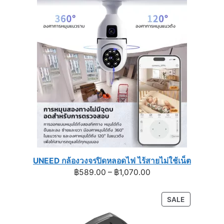
was:
is:
฿900.00.
฿790.00.
UNEED กล้องวงจรปิดหลอดไฟ ไร้สายไม่ใช้เน็ต
Price
฿
589.00
–
฿
1,070.00
range:
฿589.00
PRODUCT
SALE
through
ON
฿1,070.00
SALE