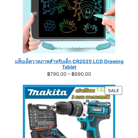
แท็บเล็ตวาดภาพสำหรับเด็ก CR2025 LCD Drawing
Tablet
Price
฿
790.00
–
฿
990.00
range:
฿790.00
PRODUC
SALE
through
ON
฿990.00
SALE