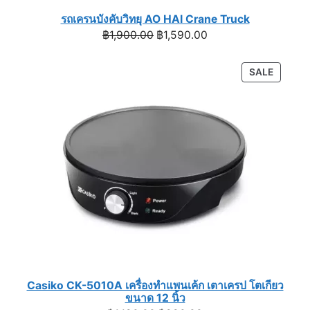
รถเครนบังคับวิทยุ AO HAI Crane Truck
Original
Current
฿
1,900.00
฿
1,590.00
price
price
was:
is:
PRODU
SALE
฿1,900.00.
฿1,590.00.
ON
SALE
Casiko CK-5010A เครื่องทำแพนเค้ก เตาเครป โตเกียว
ขนาด 12 นิ้ว