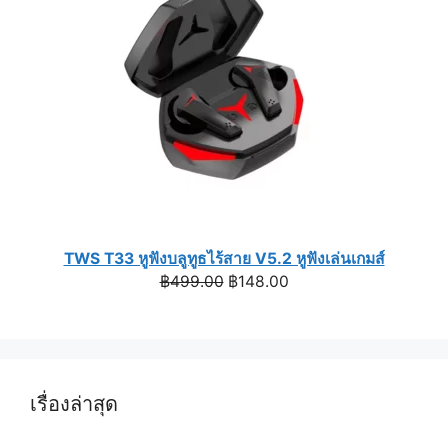
TWS T33 หูฟังบลูทูธไร้สาย V5.2 หูฟังเล่นเกมส์
Original
Current
฿
499.00
฿
148.00
price
price
was:
is:
฿499.00.
฿148.00.
เรื่องล่าสุด