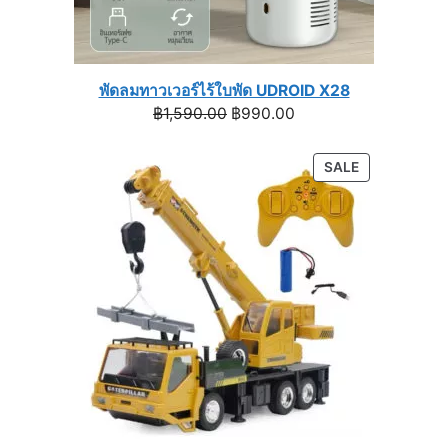
พัดลมทาวเวอร์ไร้ใบพัด UDROID X28
Original
Current
฿
1,590.00
฿
990.00
price
price
was:
is:
PRODUCT
SALE
฿1,590.00.
฿990.00.
ON
SALE