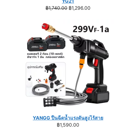
YG21
Original
Current
฿
1,740.00
฿
1,296.00
price
price
was:
is:
฿1,740.00.
฿1,296.00.
YANGG ปืนฉีดน้ำแรงดันสูงไร้สาย
฿
1,590.00