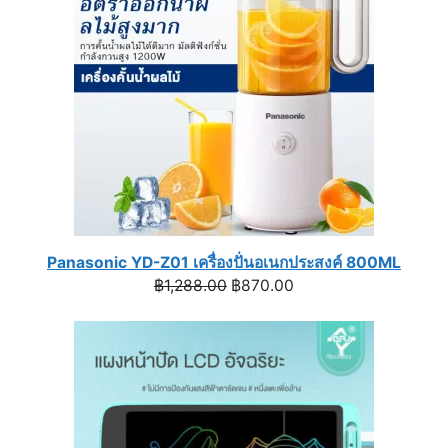
Panasonic YD-Z01 เครื่องปั่นอเนกประสงค์ 800ML
Original
Current
฿
1,288.00
฿
870.00
price
price
was:
is:
฿1,288.00.
฿870.00.