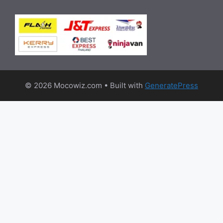
© 2026 Mocowiz.com
• Built with
GeneratePress