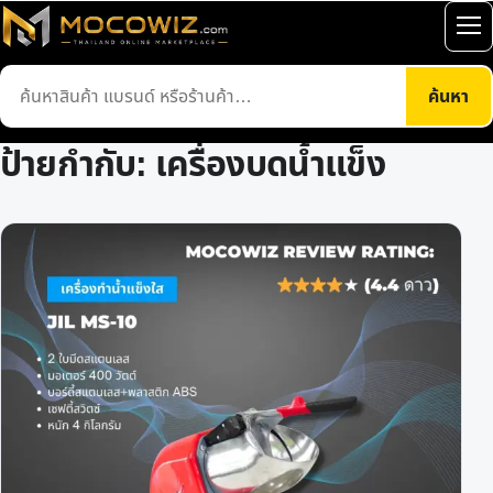
ข้าม
เปิ
ไป
เมน
ยัง
ค้นหา
ค้นหา
เนื้อหา
สินค้า
ป้ายกำกับ:
เครื่องบดน้ำแข็ง