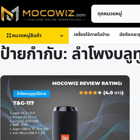
ข้าม
ค้นหา
ไป
สินค้า
ยัง
เนื้อหา
เครื่องใช้ภายในบ้าน
มือถือและอ
หมวดหมู่สินค้า
ป้ายกำกับ:
ลำโพงบลูท