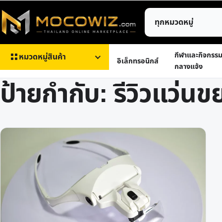
ข้าม
ค้นหา
ไป
สินค้า
ยัง
เนื้อหา
กีฬาและกิจกรร
หมวดหมู่สินค้า
อิเล็กทรอนิกส์
กลางแจ้ง
ป้ายกำกับ:
รีวิวแว่น