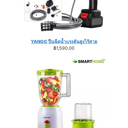
YANGG ปืนฉีดน้ำแรงดันสูงไร้สาย
฿
1,590.00