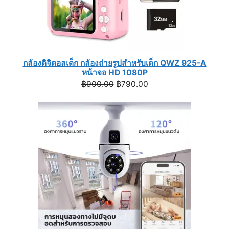
กล้องดิจิตอลเด็ก กล้องถ่ายรูปสำหรับเด็ก QWZ 925-A
หน้าจอ HD 1080P
Original
Current
฿
900.00
฿
790.00
price
price
was:
is:
฿900.00.
฿790.00.