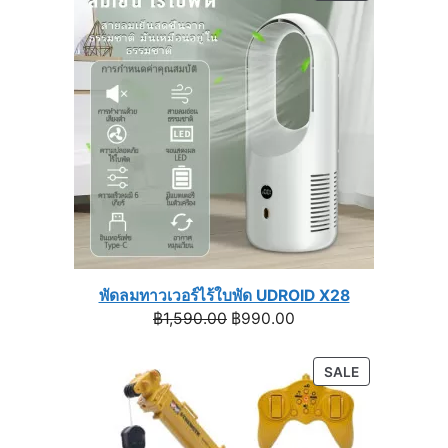
through
ON
฿1,399.00
SALE
พัดลมทาวเวอร์ไร้ใบพัด UDROID X28
Original
Current
฿
1,590.00
฿
990.00
price
price
was:
is:
PRODUCT
SALE
฿1,590.00.
฿990.00.
ON
SALE