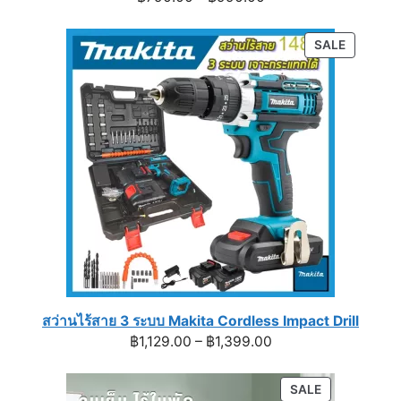
range:
฿790.00
PRODUC
SALE
through
ON
฿990.00
SALE
สว่านไร้สาย 3 ระบบ Makita Cordless Impact Drill
Price
฿
1,129.00
–
฿
1,399.00
range:
฿1,129.00
PRODUCT
SALE