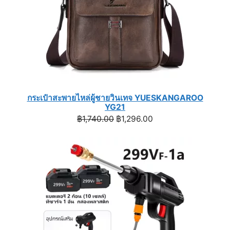
กระเป๋าสะพายไหล่ผู้ชายวินเทจ YUESKANGAROO
YG21
Original
Current
฿
1,740.00
฿
1,296.00
price
price
was:
is:
฿1,740.00.
฿1,296.00.