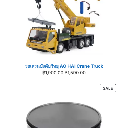
รถเครนบังคับวิทยุ AO HAI Crane Truck
Original
Current
฿
1,900.00
฿
1,590.00
price
price
was:
is:
PRODU
SALE
฿1,900.00.
฿1,590.00.
ON
SALE