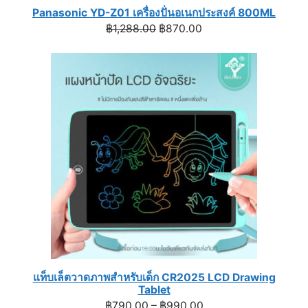
Panasonic YD-Z01 เครื่องปั่นอเนกประสงค์ 800ML
Original
Current
฿
1,288.00
฿
870.00
price
price
was:
is:
฿1,288.00.
฿870.00.
แท็บเล็ตวาดภาพสำหรับเด็ก CR2025 LCD Drawing
Tablet
Price
฿
790.00
–
฿
990.00