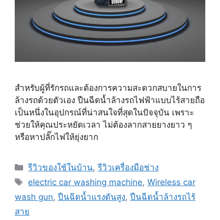
สำหรับผู้ที่รักรถและต้องการความสะดวกสบายในการ
ล้างรถด้วยตัวเอง ปืนฉีดน้ำล้างรถไฟฟ้าแบบไร้สายถือ
เป็นหนึ่งในอุปกรณ์ที่น่าสนใจที่สุดในปัจจุบัน เพราะ
ช่วยให้คุณประหยัดเวลา ไม่ต้องลากสายยางยาว ๆ
หรือหาปลั๊กไฟให้ยุ่งยาก
Categories
รีวิวของใช้ในบ้าน
,
รีวิวเครื่องมือช่าง
Tags
electric car washing machine
,
Wireless car
wash gun
,
ปืนฉ๊ดน้ำแรงดันสูง
,
ปืนฉีดน้ำล้างรถไร้
สาย