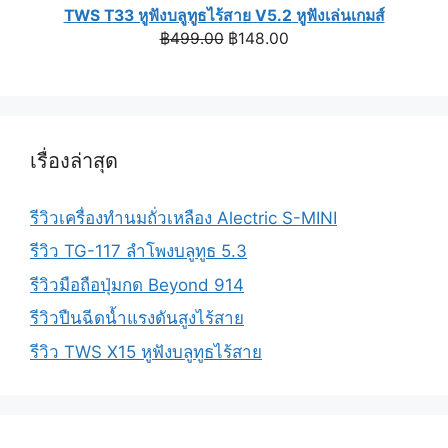
TWS T33 หูฟังบลูทูธไร้สาย V5.2 หูฟังเล่นเกมส์
Original
Current
฿
499.00
฿
148.00
price
price
was:
is:
฿499.00.
฿148.00.
เรื่องล่าสุด
รีวิวเครื่องทำนมถั่วเหลือง Alectric S-MINI
รีวิว TG-117 ลำโพงบลูทูธ 5.3
รีวิวมือถือปุ่มกด Beyond 914
รีวิวปืนฉีดน้ำแรงดันสูงไร้สาย
รีวิว TWS X15 หูฟังบลูทูธไร้สาย