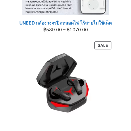
UNEED กล้องวงจรปิดหลอดไฟ ไร้สายไม่ใช้เน็ต
Price
฿
589.00
–
฿
1,070.00
range:
฿589.00
PRODUCT
SALE
through
ON
฿1,070.00
SALE