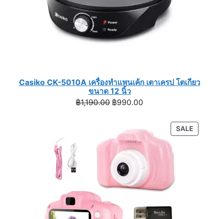
Casiko CK-5010A เครื่องทำแพนเค้ก เตาเครป โตเกียว
ขนาด 12 นิ้ว
Original
Current
฿
1,190.00
฿
990.00
price
price
was:
is:
PRODU
SALE
฿1,190.00.
฿990.00.
ON
SALE