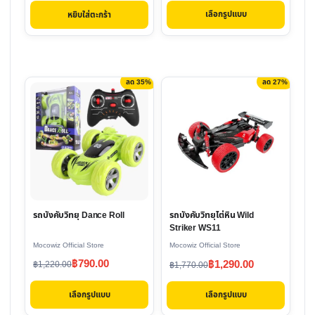
price
price
price
price
the
เลือกรูปแบบ
หยิบใส่ตะกร้า
was:
is:
was:
is:
product
฿1,100.00.
฿890.00.
฿900.00.
฿790.00.
page
ลด 35%
ลด 27%
This
This
product
product
has
has
multiple
multiple
variants.
variants.
The
The
options
options
รถบังคับวิทยุ Dance Roll
รถบังคับวิทยุไต่หิน Wild
may
may
Striker WS11
be
be
Mocowiz Official Store
Mocowiz Official Store
chosen
chosen
Original
Current
Original
Current
฿
790.00
฿
1,290.00
฿
1,220.00
฿
1,770.00
on
on
price
price
price
price
the
the
เลือกรูปแบบ
เลือกรูปแบบ
was:
is:
was:
is:
product
product