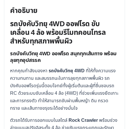
ปีน
ป่าย
คำอธิบาย
ทุก
รถบังคับวิทยุ 4WD ออฟโรด ขับ
สภาพ
เคลื่อน 4 ล้อ พร้อมรีโมทคอนโทรล
พื้น
ผิว
สำหรับทุกสภาพพื้นผิว
ชิ้น
รถบังคับวิทยุ 4WD ออฟโรด สนุกทุกเส้นทาง พร้อม
ลุยทุกอุปสรรค
หากคุณกำลังมองหา
รถบังคับวิทยุ 4WD
ที่ให้ทั้งความแรง
ความทนทาน และสมรรถนะในการลุยทุกสภาพพื้นผิว รถ
บังคับออฟโรดรุ่นนี้ตอบโจทย์ทั้งผู้เริ่มต้นและผู้ที่ชื่นชอบรถ
RC ด้วยระบบขับเคลื่อน 4 ล้อ (4WD) ที่ช่วยเพิ่มแรงยึดเกาะ
และการทรงตัว ทำให้สามารถขับผ่านพื้นหญ้า ดิน กรวด
ทราย และเส้นทางขรุขระได้อย่างมั่นใจ
ตัวรถได้รับการออกแบบในสไตล์
Rock Crawler
พร้อมช่วง
ล่างแบบสปริงอิสระทั้ง 4 ล้อ ช่วยซับแรงกระแทกและรักษา