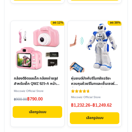
product
฿1,590.00.
฿990.00.
through
page
฿379.00
ลด 12%
ลด 38%
This
This
product
product
has
has
multiple
multiple
variants.
variants.
The
The
options
options
กล้องดิจิตอลเด็ก กล้องถ่ายรูป
หุ่นยนต์บังคับรีโมทอัจฉริยะ
may
may
สำหรับเด็ก QWZ 925-A หน้าจอ
ควบคุมด้วยรีโมทและเซ็นเซอร์
be
be
HD 1080P
ท่าทาง มีไฟ มีเสียง เต้นและ
Mocowiz Official Store
โปรแกรมคำสั่งได้
chosen
chosen
ให้คะแนน
Mocowiz Official Store
Original
Current
฿
790.00
฿
900.00
4.73
on
on
Price
ตั้งแต่ 1-5
฿
1,232.26
–
฿
1,249.62
price
price
คะแนน
the
the
range:
เลือกรูปแบบ
was:
is:
product
product
เลือกรูปแบบ
฿1,232.26
฿900.00.
฿790.00.
page
page
through