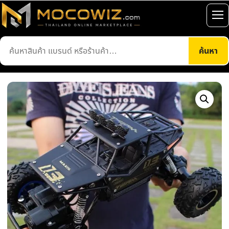
ข้าม
ไป
เปิ
ยัง
เมน
ค้นหา
เนื้อหา
ค้นหา
สินค้า