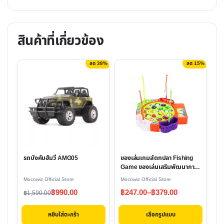
สินค้าที่เกี่ยวข้อง
ลด 38%
ลด 15%
This
product
has
multiple
variants.
The
options
รถบังคับฮัมวี่ AMG05
ของเล่นเกมส์ตกปลา Fishing
may
Game ของเล่นเสริมพัฒนาการ
be
เด็ก
Mocowiz Official Store
Mocowiz Official Store
chosen
Original
Current
Price
฿
990.00
฿
247.00
–
฿
379.00
฿
1,590.00
on
price
price
range:
the
หยิบใส่ตะกร้า
เลือกรูปแบบ
was:
is:
฿247.00