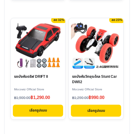
฿1,220.00.
฿790.00.
฿1,770.00.
฿1,290.00.
page
page
ลด 32%
ลด 23%
This
This
product
product
has
has
multiple
multiple
variants.
variants.
The
The
options
options
รถบังคับดริฟ DRIFT II
รถบังคับวิทยุระไกล Stunt Car
may
may
DW02
be
be
Mocowiz Official Store
Mocowiz Official Store
chosen
chosen
Original
Current
Original
Current
฿
1,290.00
฿
990.00
฿
1,900.00
฿
1,290.00
on
on
price
price
price
price
the
the
เลือกรูปแบบ
เลือกรูปแบบ
was:
is:
was:
is:
product
product
฿1,900.00.
฿1,290.00.
฿1,290.00.
฿990.00.
page
page