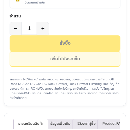
ข้อมูลถูกเข้ารหัส
จำนวน
เลือก
จำนวน
−
+
สี:
รถ
บังคับ
สั่งซื้อ
วิทยุ
4WD
เพิ่มไปยังรถเข็น
ออฟ
โรด
ขับ
รหัสสินค้า:
RCRockCrawler
หมวดหมู่:
ของเล่น
,
ของเล่นบังคับวิทยุ
ป้ายกำกับ:
Off
Road RC Car
,
RC Car
,
RC Rock Crawler
,
Rock Crawler Climbling
,
ของขวัญเด็ก
,
เคลื่อน
ของเล่นเด็ก
,
รถ RC 4WD
,
รถของเล่นบังคับวิทยุ
,
รถบังคับรีโมท
,
รถบังคับวิทยุ
,
รถ
4
บังคับวิทยุ 4WD
,
รถบังคับออฟโรด
,
รถบังคับไฟฟ้า
,
รถปีนเขา
,
รถวิบากบังคับวิทยุ
,
รถไต่
หินบังคับวิทยุ
ล้อ
บังคับ
รีโมท
2.4GHz
รายละเอียดสินค้า
ข้อมูลเพิ่มเติม
รีวิวจากผู้ซื้อ
Product FAQ