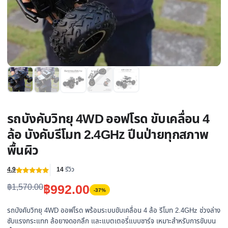
รถบังคับวิทยุ 4WD ออฟโรด ขับเคลื่อน 4
ล้อ บังคับรีโมท 2.4GHz ปีนป่ายทุกสภาพ
พื้นผิว
4.9
14
รีวิว
ให้คะแนน
14
Original
Current
฿
992.00
฿
1,570.00
4.86
จาก 5
-37%
คะแนนเต็ม
บน
การให้
price
price
คะแนนของ
รถบังคับวิทยุ 4WD ออฟโรด พร้อมระบบขับเคลื่อน 4 ล้อ รีโมท 2.4GHz ช่วงล่าง
ลูกค้า
was:
is:
ซับแรงกระแทก ล้อยางดอกลึก และแบตเตอรี่แบบชาร์จ เหมาะสำหรับการขับบน