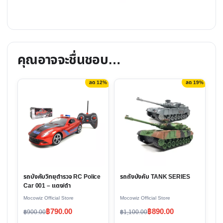
คุณอาจจะชื่นชอบ…
ลด 12%
ลด 19%
This
product
has
multiple
variants.
The
options
รถถังบังคับ TANK SERIES
รถบังคับวิทยุตำรวจ RC Police
may
Car 001 – แดง/ดำ
be
Mocowiz Official Store
Mocowiz Official Store
chosen
Original
Current
Original
Current
฿
890.00
฿
790.00
฿
1,100.00
฿
900.00
on