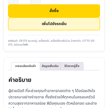
หม้อ
ทอด
สั่งซื้อ
ไฟฟ้า
OTTO
เพิ่มไปยังรถเข็น
DF-
375
ชิ้น
รหัสสินค้า:
DF375
หมวดหมู่:
เครื่องครัว
,
เครื่องใช้ภายในบ้าน
ป้ายกำกับ:
OTTO DF-
375
,
หม้อทอดไฟฟ้า
รายละเอียดสินค้า
ข้อมูลเพิ่มเติม
รีวิวจากผู้ซื้อ
คำอธิบาย
ผู้ช่วยมือดี ที่จะช่วยคุณทำอาหารทอดต่าง ๆ ได้อร่อยดังใจ
ปรารถนาอย่างง่ายดาย ทั้งยังช่วยให้ทุกคนในครอบครัวมี
ความสุขจากอาหารอร่อย ฝีมือคุณเอง ตัวหม้อทอด และอ่าง