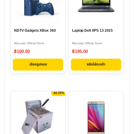
multiple
variants.
The
options
NDTV Gadgets XBox 360
Laptop Dell XPS 13 2015
may
be
Mocowiz Official Store
Mocowiz Official Store
chosen
฿
100.00
฿
195.00
on
the
เลือกรูปแบบ
หยิบใส่ตะกร้า
product
page
ลด 20%