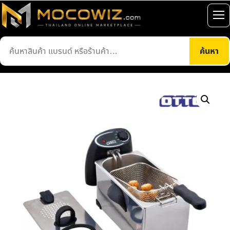
ข้าม
ไป
เปิ
ยัง
เมน
ค้นหา
เนื้อหา
ค้นหา
สินค้า