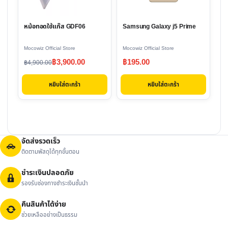
หม้อทอดใช้แก๊ส GDF06
Samsung Galaxy j5 Prime
Mocowiz Official Store
Mocowiz Official Store
Original
Current
฿
3,900.00
฿
195.00
฿
4,900.00
price
price
หยิบใส่ตะกร้า
หยิบใส่ตะกร้า
was:
is:
฿4,900.00.
฿3,900.00.
จัดส่งรวดเร็ว
ติดตามพัสดุได้ทุกขั้นตอน
ชำระเงินปลอดภัย
รองรับช่องทางชำระเงินชั้นนำ
คืนสินค้าได้ง่าย
ช่วยเหลืออย่างเป็นธรรม