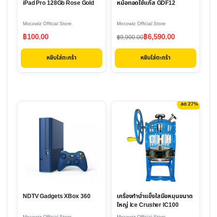
iPad Pro 128Gb Rose Gold
หม้อทอดใช้แก๊ส GDF12
Mocowiz Official Store
Mocowiz Official Store
Original
Current
฿
100.00
฿
6,590.00
฿
9,900.00
price
price
หยิบใส่ตะกร้า
หยิบใส่ตะกร้า
was:
is:
฿9,900.00.
฿6,590.00.
ลด 27%
This
product
has
multiple
variants.
The
options
NDTV Gadgets XBox 360
เครื่องทำน้ำแข็งใสมือหมุนขนาด
may
ใหญ่ Ice Crusher IC100
be
Mocowiz Official Store
Mocowiz Official Store