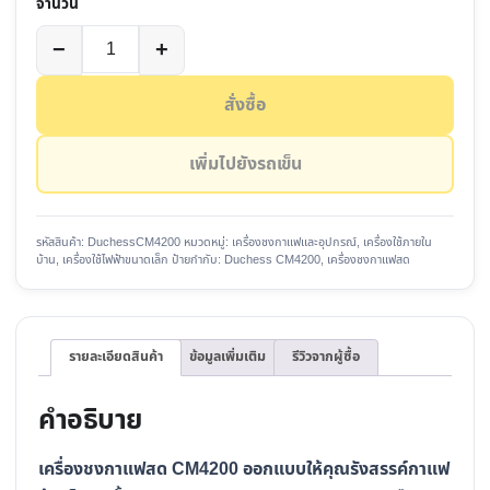
จำนวน
เลือก
จำนวน
−
+
สี
Duchess
CM4200
สั่งซื้อ
เครื่อง
ชง
เพิ่มไปยังรถเข็น
กาแฟ
สด
15
รหัสสินค้า:
DuchessCM4200
หมวดหมู่:
เครื่องชงกาแฟและอุปกรณ์
,
เครื่องใช้ภายใน
บ้าน
,
เครื่องใช้ไฟฟ้าขนาดเล็ก
ป้ายกำกับ:
Duchess CM4200
,
เครื่องชงกาแฟสด
บาร์
ชิ้น
รายละเอียดสินค้า
ข้อมูลเพิ่มเติม
รีวิวจากผู้ซื้อ
คำอธิบาย
เครื่องชงกาแฟสด CM4200 ออกแบบให้คุณรังสรรค์กาแฟ