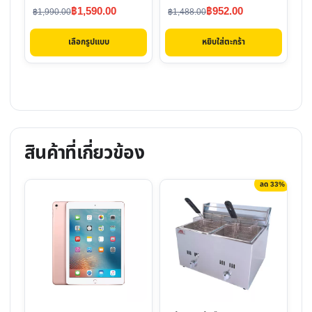
chosen
Original
Current
Original
Current
฿
1,590.00
฿
952.00
฿
1,990.00
฿
1,488.00
on
price
price
price
price
the
เลือกรูปแบบ
หยิบใส่ตะกร้า
was:
is:
was:
is:
product
฿1,990.00.
฿1,590.00.
฿1,488.00.
฿952.00.
page
สินค้าที่เกี่ยวข้อง
ลด 33%