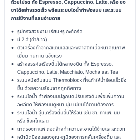
ถ้วยโปรด ทั้ง Espresso, Cappuccino, Latte, หรือ ชง
ชาได้อย่างรวดเร็ว พร้อมระบบไอน้ำทำฟองนม และระบบ
การใช้งานที่แสนง่ายดาย
รูปทรงสวยงาม เรียบหรู กะทัดรัด
มี 2 สี (ดำ/ขาว)
ตัวเครื่องทำจากสแตนเลสและพลาสติกเนื้อหนาคุณภาพ
เยี่ยม ทนทาน แข็งแรง
สร้างสรรค์เครื่องดื่มได้หลายชนิด ทั้ง Espresso,
Cappuccino, Latte, Macchiato, Mocha และ Tea
ระบบหม้อต้มแบบ Thermoblock ที่จะทำให้น้ำร้อนเร็วยิ่ง
ขึ้น ด้วยความร้อนจากทุกทิศทาง
ระบบไอน้ำ ทำฟองนมมีลูกบิดปรับแรงดันเพื่อเพิ่มความ
ละเอียด ให้ฟองนมดูหนา นุ่ม เนียนได้ตามต้องการ
ระบบไอน้ำ อุ่นเครื่องดื่มอื่นให้ร้อน เช่น ชา, กาแฟ, นม
หรือ ช็อคโกแลต
ถาดรองกาแฟ ถอดล้างทำความสะอาดได้ง่ายและสะดวก
หน้าปัดมีจอแสดงอุณหภูมิของการกลั่นเครื่องดื่ม และ