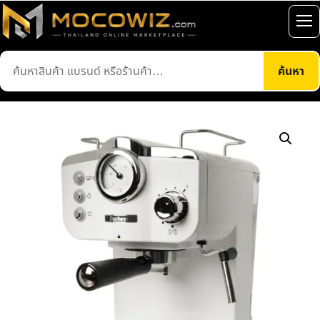
ข้าม
ไป
เปิ
ยัง
เมน
ค้นหา
เนื้อหา
ค้นหา
สินค้า