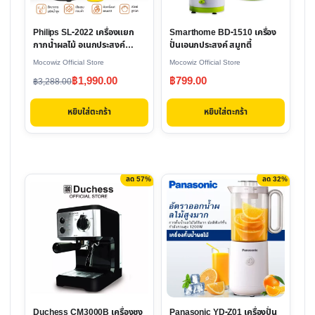
Philips SL-2022 เครื่องแยก
Smarthome BD-1510 เครื่อง
กากน้ำผลไม้ อเนกประสงค์
ปั่นเอนกประสงค์ สมูทตี้
4500W
Mocowiz Official Store
Mocowiz Official Store
Original
Current
฿
1,990.00
฿
799.00
฿
3,288.00
price
price
หยิบใส่ตะกร้า
หยิบใส่ตะกร้า
was:
is:
฿3,288.00.
฿1,990.00.
ลด 57%
ลด 32%
Duchess CM3000B เครื่องชง
Panasonic YD-Z01 เครื่องปั่น