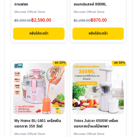
กาแฟสด
อเนกประสงค์ 800ML
Mocowiz Official Store
Mocowiz Official Store
Original
Current
Original
Current
฿
2,590.00
฿
870.00
฿
5,990.00
฿
1,288.00
price
price
price
price
หยิบใส่ตะกร้า
หยิบใส่ตะกร้า
was:
is:
was:
is:
฿5,990.00.
฿2,590.00.
฿1,288.00.
฿870.00.
ลด 20%
ลด 36%
This
product
has
multiple
variants.
The
options
My Home BL-1601 เครื่องปั่น
Yotex Juicer 4500W เครื่อง
may
แยกกาก 350 วัตต์
แยกกากน้ำผลไม้พกพา
be
Mocowiz Official Store
Mocowiz Official Store