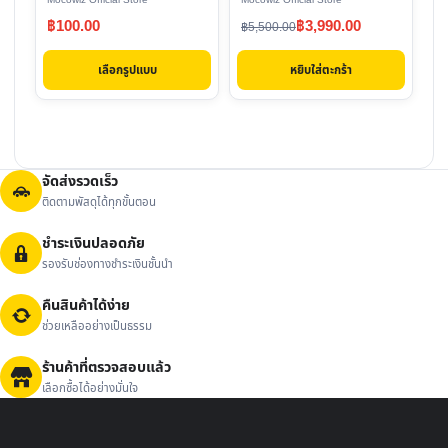
chosen
Original
Current
฿
100.00
฿
3,990.00
฿
5,500.00
on
price
price
the
เลือกรูปแบบ
หยิบใส่ตะกร้า
was:
is:
product
฿5,500.00.
฿3,990.00.
page
จัดส่งรวดเร็ว
ติดตามพัสดุได้ทุกขั้นตอน
ชำระเงินปลอดภัย
รองรับช่องทางชำระเงินชั้นนำ
คืนสินค้าได้ง่าย
ช่วยเหลืออย่างเป็นธรรม
ร้านค้าที่ตรวจสอบแล้ว
เลือกซื้อได้อย่างมั่นใจ