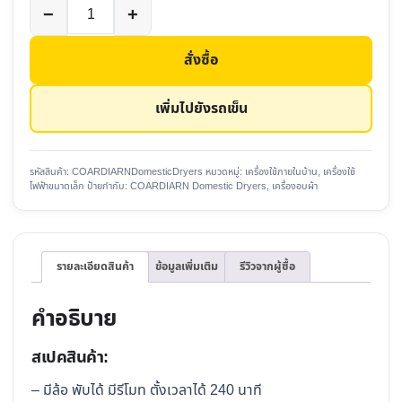
จำนวน
−
+
เครื่อง
อบ
สั่งซื้อ
ผ้า
COARDIARN
เพิ่มไปยังรถเข็น
Domestic
Dryers
2300W
รหัสสินค้า:
COARDIARNDomesticDryers
หมวดหมู่:
เครื่องใช้ภายในบ้าน
,
เครื่องใช้
ไฟฟ้าขนาดเล็ก
ป้ายกำกับ:
COARDIARN Domestic Dryers
,
เครื่องอบผ้า
ชิ้น
รายละเอียดสินค้า
ข้อมูลเพิ่มเติม
รีวิวจากผู้ซื้อ
คำอธิบาย
สเปคสินค้า:
– มีล้อ พับได้ มีรีโมท ตั้งเวลาได้ 240 นาที