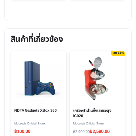
฿1,490.00.
฿970.00.
สินค้าที่เกี่ยวข้อง
ลด 11%
This
product
has
multiple
variants.
The
options
NDTV Gadgets XBox 360
เครื่องทำน้ำแข็งใสทรงสูง
may
IC020
be
Mocowiz Official Store
Mocowiz Official Store
chosen
Original
Current
฿
100.00
฿
2,590.00
฿
2,900.00
on