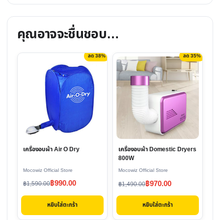
คุณอาจจะชื่นชอบ…
ลด 38%
ลด 35%
เครื่องอบผ้า Air O Dry
เครื่องอบผ้า Domestic Dryers
800W
Mocowiz Official Store
Mocowiz Official Store
Original
Current
Original
Current
฿
990.00
฿
970.00
฿
1,590.00
฿
1,490.00
price
price
price
price
หยิบใส่ตะกร้า
หยิบใส่ตะกร้า
was:
is:
was:
is:
฿1,590.00.
฿990.00.