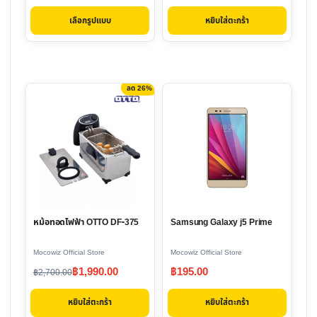
price
price
the
เลือกรูปแบบ
หยิบใส่ตะกร้า
was:
is:
product
฿2,900.00.
฿2,590.00.
page
ลด 26%
หม้อทอดไฟฟ้า OTTO DF-375
Samsung Galaxy j5 Prime
Mocowiz Official Store
Mocowiz Official Store
Original
Current
฿
1,990.00
฿
195.00
฿
2,700.00
price
price
หยิบใส่ตะกร้า
หยิบใส่ตะกร้า
was:
is: