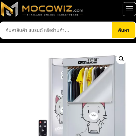
ข้าม
ไป
เปิ
ยัง
เมน
ค้นหา
เนื้อหา
ค้นหา
สินค้า