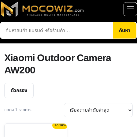
ข้าม
ไป
เปิ
ยัง
เมน
ค้นหา
เนื้อหา
ค้นหา
สินค้า
Xiaomi Outdoor Camera
AW200
ตัวกรอง
แสดง 1 รายการ
ลด 16%
This