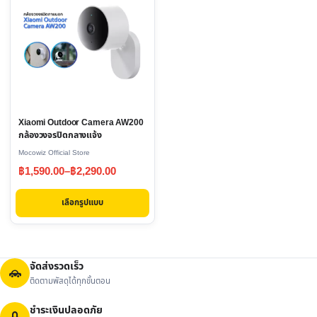
product
has
multiple
variants.
The
options
may
Xiaomi Outdoor Camera AW200
be
กล้องวงจรปิดกลางแจ้ง
chosen
Mocowiz Official Store
on
Price
฿
1,590.00
–
฿
2,290.00
the
range:
product
เลือกรูปแบบ
฿1,590.00
page
through
฿2,290.00
จัดส่งรวดเร็ว
ติดตามพัสดุได้ทุกขั้นตอน
ชำระเงินปลอดภัย