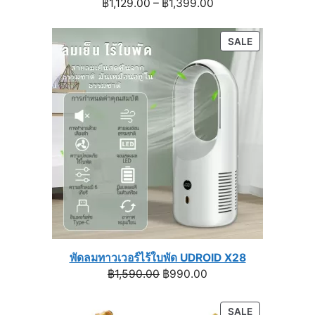
Price
฿
1,129.00
–
฿
1,399.00
range:
฿1,129.00
PRODUCT
SALE
through
ON
฿1,399.00
SALE
พัดลมทาวเวอร์ไร้ใบพัด UDROID X28
Original
Current
฿
1,590.00
฿
990.00
price
price
was:
is:
PRODUCT
SALE