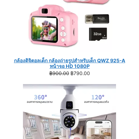
กล้องดิจิตอลเด็ก กล้องถ่ายรูปสำหรับเด็ก QWZ 925-A
หน้าจอ HD 1080P
Original
Current
฿
900.00
฿
790.00
price
price
was:
is:
฿900.00.
฿790.00.