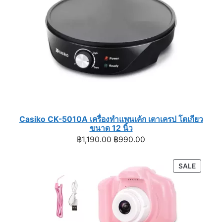
Casiko CK-5010A เครื่องทำแพนเค้ก เตาเครป โตเกียว
ขนาด 12 นิ้ว
Original
Current
฿
1,190.00
฿
990.00
price
price
was:
is:
PRODU
SALE
฿1,190.00.
฿990.00.
ON
SALE