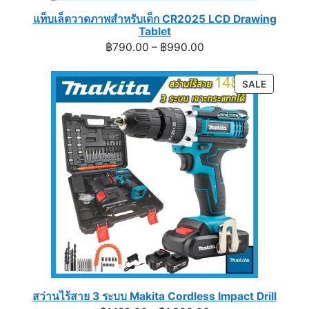
แท็บเล็ตวาดภาพสำหรับเด็ก CR2025 LCD Drawing
Tablet
Price
฿
790.00
–
฿
990.00
range:
฿790.00
PRODUC
SALE
through
ON
฿990.00
SALE
สว่านไร้สาย 3 ระบบ Makita Cordless Impact Drill