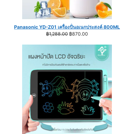
Panasonic YD-Z01 เครื่องปั่นอเนกประสงค์ 800ML
Original
Current
฿
1,288.00
฿
870.00
price
price
was:
is:
฿1,288.00.
฿870.00.