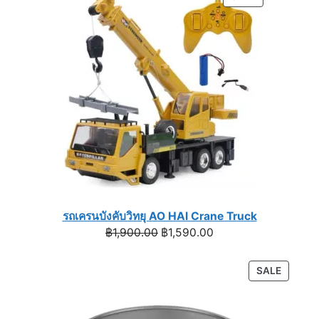
฿1,590.00.
฿990.00.
ON
SALE
รถเครนบังคับวิทยุ AO HAI Crane Truck
Original
Current
฿
1,900.00
฿
1,590.00
price
price
was:
is:
PRODU
SALE
฿1,900.00.
฿1,590.00.
ON
SALE