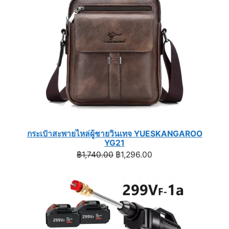
กระเป๋าสะพายไหล่ผู้ชายวินเทจ YUESKANGAROO
YG21
Original
Current
฿
1,740.00
฿
1,296.00
price
price
was:
is:
฿1,740.00.
฿1,296.00.