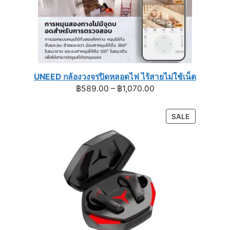
UNEED กล้องวงจรปิดหลอดไฟ ไร้สายไม่ใช้เน็ต
Price
฿
589.00
–
฿
1,070.00
range:
฿589.00
PRODUCT
SALE
through
ON
฿1,070.00
SALE