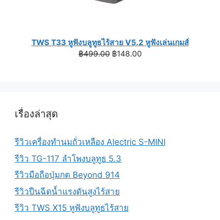
TWS T33 หูฟังบลูทูธไร้สาย V5.2 หูฟังเล่นเกมส์
Original
Current
฿
499.00
฿
148.00
price
price
was:
is:
฿499.00.
฿148.00.
เรื่องล่าสุด
รีวิวเครื่องทำนมถั่วเหลือง Alectric S-MINI
รีวิว TG-117 ลำโพงบลูทูธ 5.3
รีวิวมือถือปุ่มกด Beyond 914
รีวิวปืนฉีดน้ำแรงดันสูงไร้สาย
รีวิว TWS X15 หูฟังบลูทูธไร้สาย