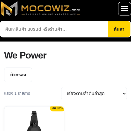
ข้าม
ไป
เปิ
ยัง
เมน
ค้นหา
เนื้อหา
ค้นหา
สินค้า
We Power
ตัวกรอง
แสดง 1 รายการ
ลด 38%