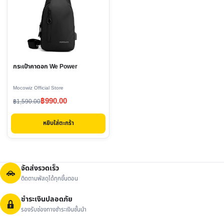
กระเป๋าคาดอก We Power
Mocowiz Official Store
Original
Current
฿
990.00
฿
1,590.00
price
price
หยิบใส่ตะกร้า
was:
is:
฿1,590.00.
฿990.00.
จัดส่งรวดเร็ว
ติดตามพัสดุได้ทุกขั้นตอน
ชำระเงินปลอดภัย
รองรับช่องทางชำระเงินชั้นนำ