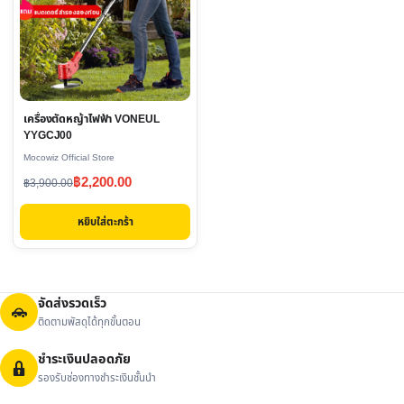
เครื่องตัดหญ้าไฟฟ้า VONEUL
YYGCJ00
Mocowiz Official Store
Original
Current
฿
2,200.00
฿
3,900.00
price
price
หยิบใส่ตะกร้า
was:
is:
฿3,900.00.
฿2,200.00.
จัดส่งรวดเร็ว
ติดตามพัสดุได้ทุกขั้นตอน
ชำระเงินปลอดภัย
รองรับช่องทางชำระเงินชั้นนำ