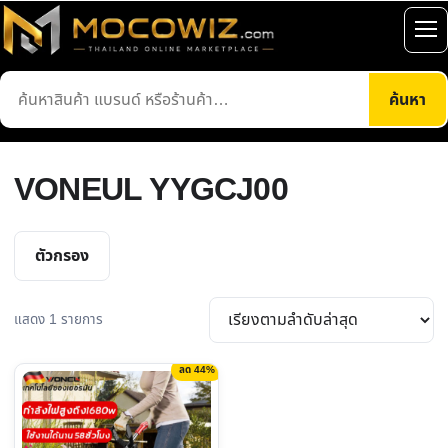
ข้าม
ไป
เปิ
ยัง
เมน
ค้นหา
เนื้อหา
ค้นหา
สินค้า
VONEUL YYGCJ00
ตัวกรอง
แสดง 1 รายการ
ลด 44%