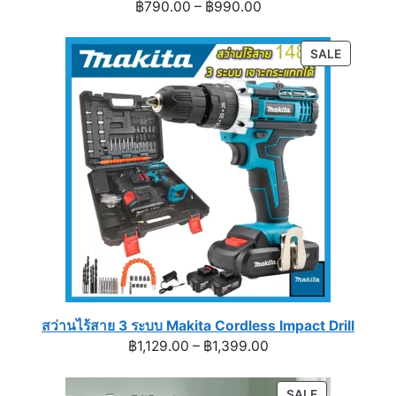
Price
฿
790.00
–
฿
990.00
range:
฿790.00
PRODUC
SALE
through
ON
฿990.00
SALE
สว่านไร้สาย 3 ระบบ Makita Cordless Impact Drill
Price
฿
1,129.00
–
฿
1,399.00
range:
฿1,129.00
PRODUCT
SALE