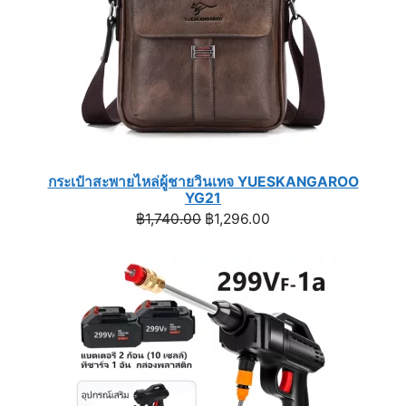
กระเป๋าสะพายไหล่ผู้ชายวินเทจ YUESKANGAROO
YG21
Original
Current
฿
1,740.00
฿
1,296.00
price
price
was:
is:
฿1,740.00.
฿1,296.00.