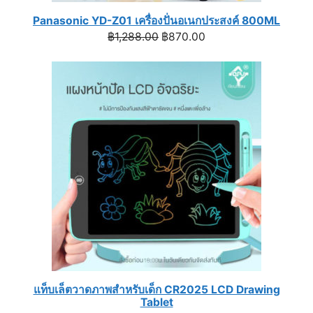
Panasonic YD-Z01 เครื่องปั่นอเนกประสงค์ 800ML
Original
Current
฿
1,288.00
฿
870.00
price
price
was:
is:
฿1,288.00.
฿870.00.
แท็บเล็ตวาดภาพสำหรับเด็ก CR2025 LCD Drawing
Tablet