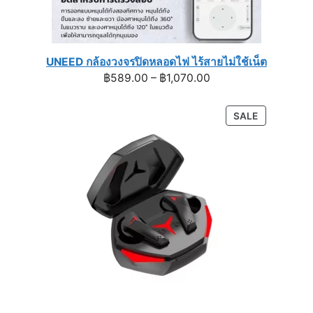
UNEED กล้องวงจรปิดหลอดไฟ ไร้สายไม่ใช้เน็ต
Price
฿
589.00
–
฿
1,070.00
range:
฿589.00
PRODUCT
SALE
through
ON
฿1,070.00
SALE