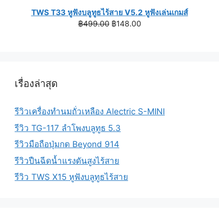
TWS T33 หูฟังบลูทูธไร้สาย V5.2 หูฟังเล่นเกมส์
Original
Current
฿
499.00
฿
148.00
price
price
was:
is:
฿499.00.
฿148.00.
เรื่องล่าสุด
รีวิวเครื่องทำนมถั่วเหลือง Alectric S-MINI
รีวิว TG-117 ลำโพงบลูทูธ 5.3
รีวิวมือถือปุ่มกด Beyond 914
รีวิวปืนฉีดน้ำแรงดันสูงไร้สาย
รีวิว TWS X15 หูฟังบลูทูธไร้สาย