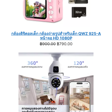
กล้องดิจิตอลเด็ก กล้องถ่ายรูปสำหรับเด็ก QWZ 925-A
หน้าจอ HD 1080P
Original
Current
฿
900.00
฿
790.00
price
price
was:
is:
฿900.00.
฿790.00.