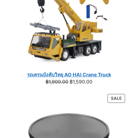
รถเครนบังคับวิทยุ AO HAI Crane Truck
Original
Current
฿
1,900.00
฿
1,590.00
price
price
was:
is:
PRODU
SALE
฿1,900.00.
฿1,590.00.
ON
SALE