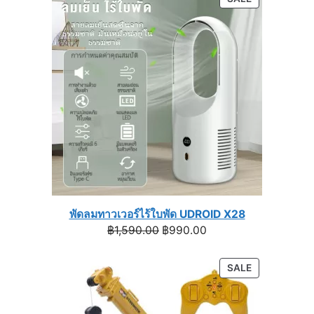
through
ON
฿1,399.00
SALE
พัดลมทาวเวอร์ไร้ใบพัด UDROID X28
Original
Current
฿
1,590.00
฿
990.00
price
price
was:
is:
PRODUCT
SALE
฿1,590.00.
฿990.00.
ON
SALE