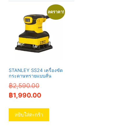
ลดราคา!
STANLEY SS24 เครื่องขัด
กระดาษทรายแบบสั่น
Original
฿
2,590.00
price
Current
฿
1,990.00
was:
price
฿2,590.00.
is:
หยิบใส่ตะกร้า
฿1,990.00.