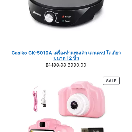
Casiko CK-5010A เครื่องทำแพนเค้ก เตาเครป โตเกียว
ขนาด 12 นิ้ว
Original
Current
฿
1,190.00
฿
990.00
price
price
was:
is:
PRODU
SALE
฿1,190.00.
฿990.00.
ON
SALE