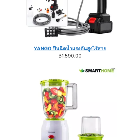
YANGG ปืนฉีดน้ำแรงดันสูงไร้สาย
฿
1,590.00