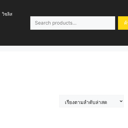
วิชลิส
ค้นหา
ค