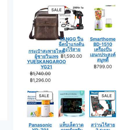
PRODUCT
SALE
ON
SALE
YANGG ปืน
Smarthome
ฉีดน้ำแรงดัน
BD-1510
สูงไร้สาย
เครื่องปั่น
กระเป๋าสะพายไหล่
เอนกประสงค์
฿
1,590.00
ผู้ชายวินเทจ
สมูทตี้
YUESKANGAROO
฿
799.00
YG21
Original
฿
1,740.00
price
Current
฿
1,296.00
was:
price
฿1,740.00.
is:
PRODUCT
PRODUC
SALE
SALE
฿1,296.00.
ON
ON
SALE
SALE
Panasonic
แท็บเล็ตวาด
สว่านไร้สาย