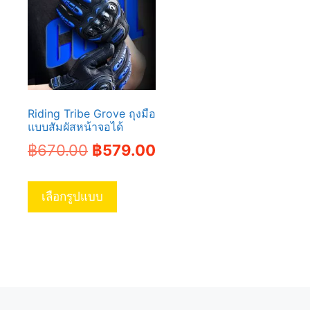
Riding Tribe Grove ถุงมือ
แบบสัมผัสหน้าจอได้
Original
Current
฿
670.00
฿
579.00
price
price
This
was:
is:
product
เลือกรูปแบบ
has
฿670.00.
฿579.00.
multiple
variants.
The
options
may