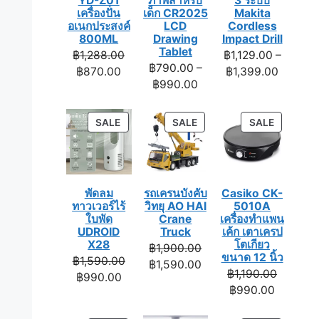
YD-Z01
ภาพสำหรับ
3 ระบบ
เครื่องปั่น
เด็ก CR2025
Makita
อเนกประสงค์
LCD
Cordless
800ML
Drawing
Impact Drill
Tablet
Original
฿
1,288.00
฿
1,129.00
–
฿
790.00
–
Current
price
Price
฿
870.00
฿
1,399.00
Price
฿
990.00
price
was:
range:
range:
is:
฿1,288.00.
฿1,129.
฿790.00
฿870.00.
throug
PRODUCT
PRODUCT
PRODUC
SALE
SALE
SALE
through
฿1,399.
ON
ON
ON
฿990.00
SALE
SALE
SALE
พัดลม
รถเครนบังคับ
Casiko CK-
ทาวเวอร์ไร้
วิทยุ AO HAI
5010A
ใบพัด
Crane
เครื่องทำแพน
UDROID
Truck
เค้ก เตาเครป
X28
โตเกียว
Original
฿
1,900.00
ขนาด 12 นิ้ว
Original
฿
1,590.00
price
Current
฿
1,590.00
Original
฿
1,190.00
Current
price
฿
990.00
was:
price
Current
price
฿
990.00
price
was:
฿1,900.00.
is:
price
was:
is:
฿1,590.00.
฿1,590.00.