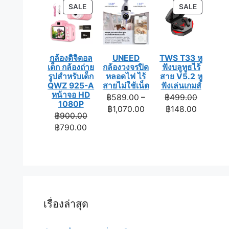
is:
฿1,190.0
฿990.00.
PRODUCT
PRODUC
SALE
SALE
฿990.00
ON
ON
SALE
SALE
กล้องดิจิตอล
UNEED
TWS T33 หู
เด็ก กล้องถ่าย
กล้องวงจรปิด
ฟังบลูทูธไร้
รูปสำหรับเด็ก
หลอดไฟ ไร้
สาย V5.2 หู
QWZ 925-A
สายไม่ใช้เน็ต
ฟังเล่นเกมส์
หน้าจอ HD
Original
฿
589.00
–
฿
499.00
1080P
Price
Current
price
฿
1,070.00
฿
148.00
Original
฿
900.00
range:
price
was:
Current
price
฿
790.00
฿589.00
is:
฿499.00
price
was:
through
฿148.00
is:
฿900.00.
฿1,070.00
฿790.00.
เรื่องล่าสุด