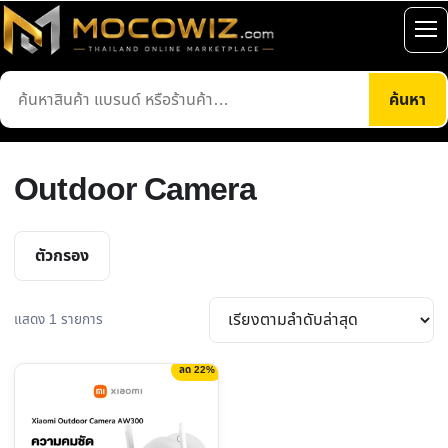
ข้าม
ไป
เปิ
ยัง
เมน
ค้นหา
เนื้อหา
ค้นหา
สินค้า
Outdoor Camera
ตัวกรอง
แสดง 1 รายการ
ลด 22%
This
product
has