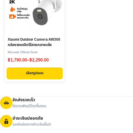
multiple
variants.
The
options
may
Xiaomi Outdoor Camera AW300
be
กล้องวงจรปิดไร้สายกลางแจ้ง
chosen
Mocowiz Official Store
on
Price
฿
1,790.00
–
฿
2,290.00
the
range:
product
เลือกรูปแบบ
฿1,790.00
page
through
฿2,290.00
จัดส่งรวดเร็ว
ติดตามพัสดุได้ทุกขั้นตอน
ชำระเงินปลอดภัย
รองรับช่องทางชำระเงินชั้นนำ