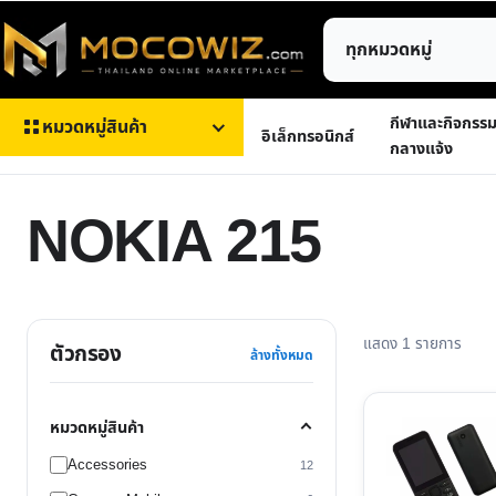
ข้าม
ค้นหา
ไป
สินค้า
ยัง
เนื้อหา
กีฬาและกิจกรร
หมวดหมู่สินค้า
อิเล็กทรอนิกส์
กลางแจ้ง
NOKIA 215
แสดง 1 รายการ
ตัวกรอง
ล้างทั้งหมด
This
หมวดหมู่สินค้า
product
Accessories
12
has