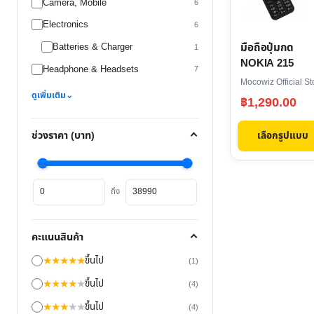
Camera, Mobile
multiple
6
variants.
Electronics
6
The
มือถือปุ่มกด
Batteries & Charger
1
options
NOKIA 215
Headphone & Headsets
7
may
Mocowiz Official St
be
ดูเพิ่มเติม
⌄
฿
1,290.00
chosen
on
เลือกรูปแบบ
ช่วงราคา (บาท)
the
product
ราคา
ราคา
page
ถึง
ต่ำ
สูงสุด
สุด
คะแนนสินค้า
★
★
★
★
★
ขึ้นไป
(1)
★
★
★
★
★
ขึ้นไป
(4)
★
★
★
★
★
ขึ้นไป
(4)