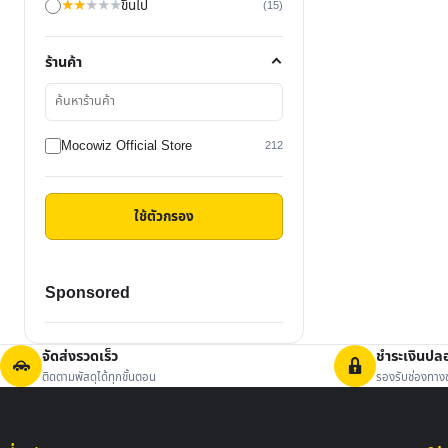
★
★
★
★
★
ขึ้นไป
(15)
ร้านค้า
ค้นหา
ร้าน
ค้า
Mocowiz Official Store
212
ใช้ตัวกรอง
Sponsored
จัดส่งรวดเร็ว
ชำระเงินปล
ติดตามพัสดุได้ทุกขั้นตอน
รองรับช่องทางช