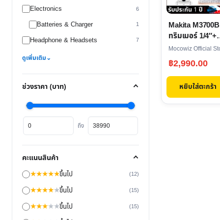
Electronics
6
Makita M3700B
Batteries & Charger
1
ทริมเมอร์ 1/4″+
Headphone & Headsets
7
ชุดดอกทริมเมอร
Mocowiz Official St
12 ดอก
ดูเพิ่มเติม
⌄
฿
2,990.00
หยิบใส่ตะกร้า
ช่วงราคา (บาท)
ราคา
ราคา
ถึง
ต่ำ
สูงสุด
สุด
คะแนนสินค้า
★
★
★
★
★
ขึ้นไป
(12)
★
★
★
★
★
ขึ้นไป
(15)
★
★
★
★
★
ขึ้นไป
(15)