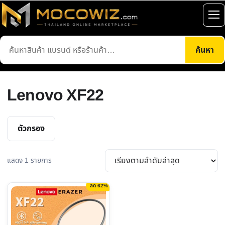
ข้าม
ไป
เปิ
ยัง
เมน
ค้นหา
เนื้อหา
ค้นหา
สินค้า
Lenovo XF22
ตัวกรอง
แสดง 1 รายการ
ลด 62%