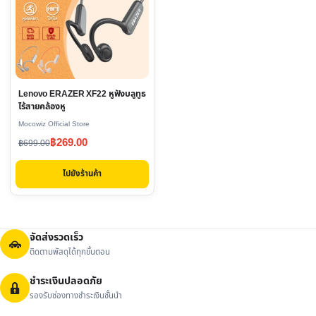
Lenovo ERAZER XF22 หูฟังบลูทูธ
ไร้สายคล้องหู
Mocowiz Official Store
Original
Current
฿
269.00
฿
699.00
price
price
ไปยังร้านค้า
was:
is:
฿699.00.
฿269.00.
จัดส่งรวดเร็ว
ติดตามพัสดุได้ทุกขั้นตอน
ชำระเงินปลอดภัย
รองรับช่องทางชำระเงินชั้นนำ