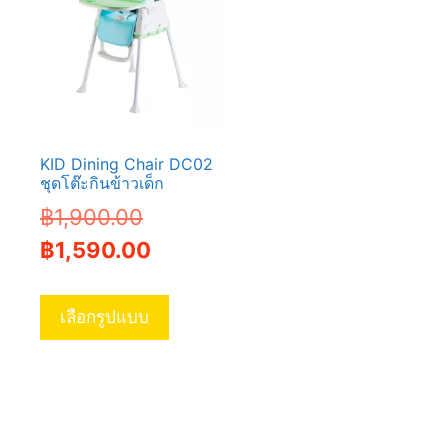
KID Dining Chair DC02
ชุดโต๊ะกินข้าวเด็ก
Original
฿
1,900.00
price
Current
฿
1,590.00
was:
price
This
฿1,900.00.
is:
product
เลือกรูปแบบ
has
฿1,590.00.
multiple
variants.
The
options