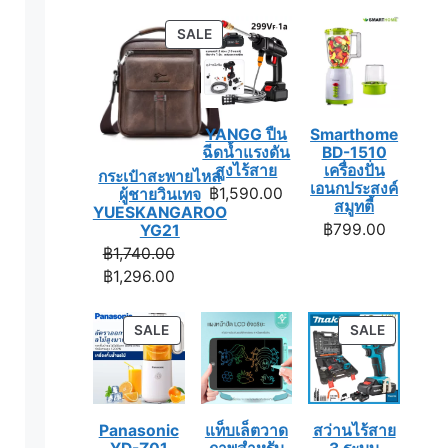
PRODUCT
SALE
ON
SALE
YANGG ปืน
Smarthome
ฉีดน้ำแรงดัน
BD-1510
สูงไร้สาย
เครื่องปั่น
กระเป๋าสะพายไหล่
เอนกประสงค์
฿
1,590.00
ผู้ชายวินเทจ
สมูทตี้
YUESKANGAROO
฿
799.00
YG21
Original
฿
1,740.00
price
Current
฿
1,296.00
was:
price
฿1,740.00.
is:
PRODUCT
PRODUC
SALE
SALE
฿1,296.00.
ON
ON
SALE
SALE
Panasonic
แท็บเล็ตวาด
สว่านไร้สาย