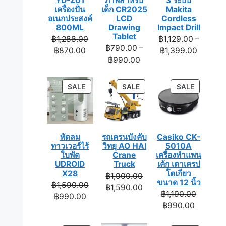
YD-Z01
ภาพสำหรับ
3 ระบบ
เครื่องปั่น
เด็ก CR2025
Makita
อเนกประสงค์
LCD
Cordless
800ML
Drawing
Impact Drill
Tablet
Original
฿
1,288.00
฿
1,129.00
–
฿
790.00
–
Current
price
Price
฿
870.00
฿
1,399.00
Price
฿
990.00
price
was:
range:
range:
is:
฿1,288.00.
฿1,129.
฿790.00
฿870.00.
throug
PRODUCT
PRODUCT
PRODUC
SALE
SALE
SALE
through
฿1,399.
ON
ON
ON
฿990.00
SALE
SALE
SALE
พัดลม
รถเครนบังคับ
Casiko CK-
ทาวเวอร์ไร้
วิทยุ AO HAI
5010A
ใบพัด
Crane
เครื่องทำแพน
UDROID
Truck
เค้ก เตาเครป
X28
โตเกียว
Original
฿
1,900.00
ขนาด 12 นิ้ว
Original
฿
1,590.00
price
Current
฿
1,590.00
Original
฿
1,190.00
Current
price
฿
990.00
was:
price
Current
price
฿
990.00
price
was:
฿1,900.00.
is:
price
was:
is:
฿1,590.00.
฿1,590.00.