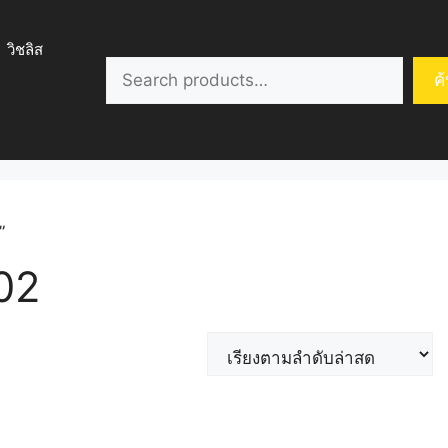
วิชลิส
ค้นหา
ค
”
02