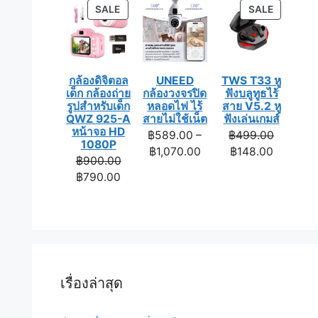
is:
฿1,190.0
฿990.00.
PRODUCT
PRODUC
SALE
SALE
฿990.00
ON
ON
SALE
SALE
กล้องดิจิตอล
UNEED
TWS T33 หู
เด็ก กล้องถ่าย
กล้องวงจรปิด
ฟังบลูทูธไร้
รูปสำหรับเด็ก
หลอดไฟ ไร้
สาย V5.2 หู
QWZ 925-A
สายไม่ใช้เน็ต
ฟังเล่นเกมส์
หน้าจอ HD
Original
฿
589.00
–
฿
499.00
1080P
Price
Current
price
฿
1,070.00
฿
148.00
Original
฿
900.00
range:
price
was:
Current
price
฿
790.00
฿589.00
is:
฿499.00
price
was:
through
฿148.00
is:
฿900.00.
฿1,070.00
฿790.00.
เรื่องล่าสุด