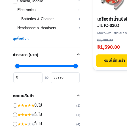
Camera, Mobile
6
Electronics
6
เครื่องทำน้ำแข็ง
Batteries & Charger
1
JIL IC-030D
Headphone & Headsets
7
Mocowiz Official St
ดูเพิ่มเติม
⌄
Original
Current
฿
2,700.00
฿
1,590.00
price
price
ช่วงราคา (บาท)
was:
is:
หยิบใส่ตะกร้า
฿2,700.00.
฿1,590.00.
ราคา
ราคา
ถึง
ต่ำ
สูงสุด
สุด
คะแนนสินค้า
★
★
★
★
★
ขึ้นไป
(1)
★
★
★
★
★
ขึ้นไป
(4)
★
★
★
★
★
ขึ้นไป
(4)