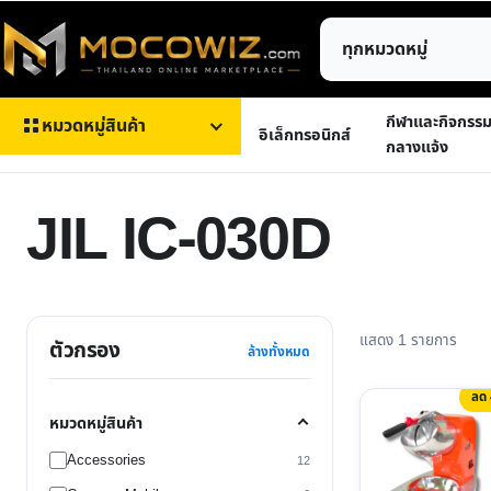
ข้าม
ค้นหา
ไป
สินค้า
ยัง
เนื้อหา
กีฬาและกิจกรร
หมวดหมู่สินค้า
อิเล็กทรอนิกส์
กลางแจ้ง
JIL IC-030D
แสดง 1 รายการ
ตัวกรอง
ล้างทั้งหมด
ลด
หมวดหมู่สินค้า
Accessories
12