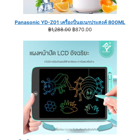
Panasonic YD-Z01 เครื่องปั่นอเนกประสงค์ 800ML
Original
Current
฿
1,288.00
฿
870.00
price
price
was:
is:
฿1,288.00.
฿870.00.