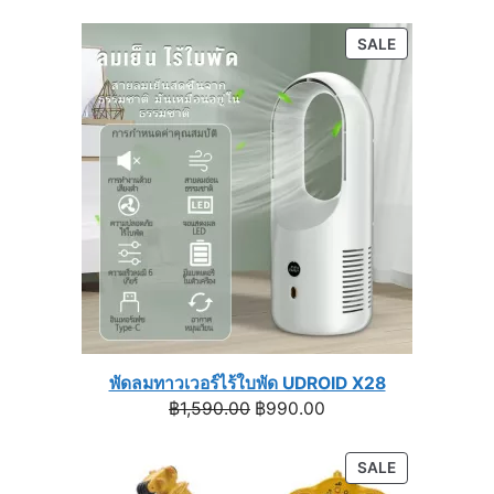
range:
฿1,129.00
PRODUCT
SALE
through
ON
฿1,399.00
SALE
พัดลมทาวเวอร์ไร้ใบพัด UDROID X28
Original
Current
฿
1,590.00
฿
990.00
price
price
was:
is:
PRODUCT
SALE
฿1,590.00.
฿990.00.
ON