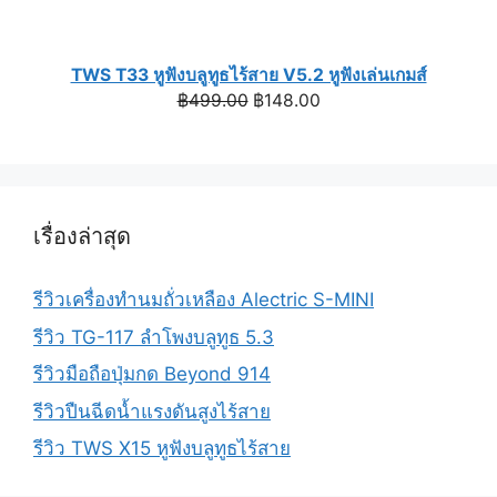
TWS T33 หูฟังบลูทูธไร้สาย V5.2 หูฟังเล่นเกมส์
Original
Current
฿
499.00
฿
148.00
price
price
was:
is:
฿499.00.
฿148.00.
เรื่องล่าสุด
รีวิวเครื่องทำนมถั่วเหลือง Alectric S-MINI
รีวิว TG-117 ลำโพงบลูทูธ 5.3
รีวิวมือถือปุ่มกด Beyond 914
รีวิวปืนฉีดน้ำแรงดันสูงไร้สาย
รีวิว TWS X15 หูฟังบลูทูธไร้สาย