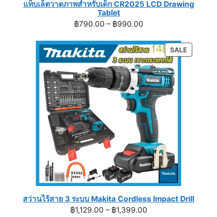
แท็บเล็ตวาดภาพสำหรับเด็ก CR2025 LCD Drawing
Tablet
Price
฿
790.00
–
฿
990.00
range:
฿790.00
PRODUC
SALE
through
ON
฿990.00
SALE
สว่านไร้สาย 3 ระบบ Makita Cordless Impact Drill
Price
฿
1,129.00
–
฿
1,399.00