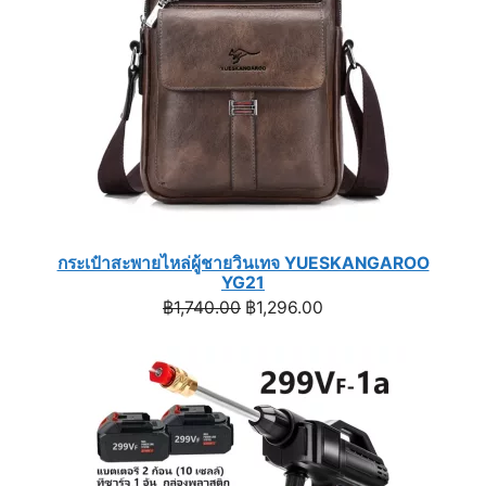
กระเป๋าสะพายไหล่ผู้ชายวินเทจ YUESKANGAROO
YG21
Original
Current
฿
1,740.00
฿
1,296.00
price
price
was:
is:
฿1,740.00.
฿1,296.00.