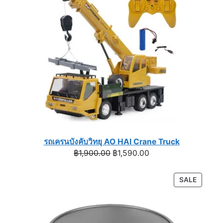
SALE
รถเครนบังคับวิทยุ AO HAI Crane Truck
Original
Current
฿
1,900.00
฿
1,590.00
price
price
was:
is:
PRODU
SALE
฿1,900.00.
฿1,590.00.
ON
SALE