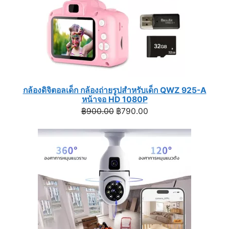
กล้องดิจิตอลเด็ก กล้องถ่ายรูปสำหรับเด็ก QWZ 925-A
หน้าจอ HD 1080P
Original
Current
฿
900.00
฿
790.00
price
price
was:
is:
฿900.00.
฿790.00.