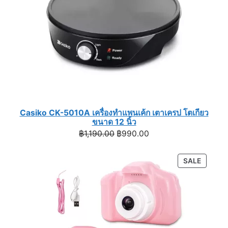
Casiko CK-5010A เครื่องทำแพนเค้ก เตาเครป โตเกียว
ขนาด 12 นิ้ว
Original
Current
฿
1,190.00
฿
990.00
price
price
was:
is:
PRODU
SALE
฿1,190.00.
฿990.00.
ON
SALE