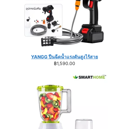
YANGG ปืนฉีดน้ำแรงดันสูงไร้สาย
฿
1,590.00