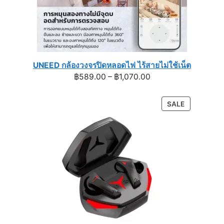
UNEED กล้องวงจรปิดหลอดไฟ ไร้สายไม่ใช้เน็ต
Price
฿
589.00
–
฿
1,070.00
range:
฿589.00
PRODUCT
SALE
through
ON
฿1,070.00
SALE