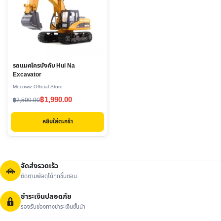
รถแมคโครบังคับ Hui Na
Excavator
Mocowiz Official Store
Original
Current
฿
1,990.00
฿
2,500.00
price
price
หยิบใส่ตะกร้า
was:
is:
฿2,500.00.
฿1,990.00.
จัดส่งรวดเร็ว
ติดตามพัสดุได้ทุกขั้นตอน
ชำระเงินปลอดภัย
รองรับช่องทางชำระเงินชั้นนำ