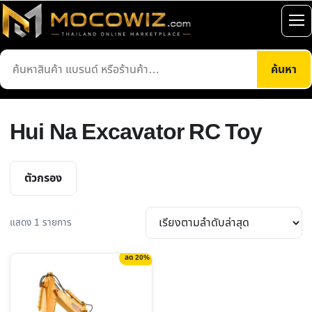
ข้าม
ไป
เปิ
ยัง
เมน
ค้นหา
เนื้อหา
ค้นหา
สินค้า
Hui Na Excavator RC Toy
ตัวกรอง
แสดง 1 รายการ
ลด 20%