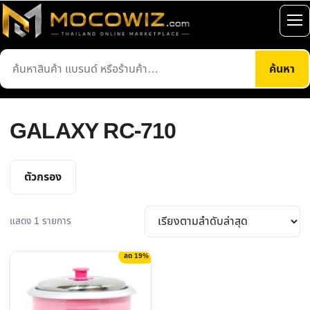
ข้าม
ไป
เปิ
ยัง
เมน
ค้นหา
เนื้อหา
ค้นหา
สินค้า
GALAXY RC-710
ตัวกรอง
แสดง 1 รายการ
ลด 19%