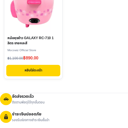
หม้อหุงข้าว GALAXY RC-710 1
ลิตร ขายคละสี
Mocowiz Official Store
Original
Current
฿
890.00
฿
1,100.00
price
price
หยิบใส่ตะกร้า
was:
is:
฿1,100.00.
฿890.00.
จัดส่งรวดเร็ว
ติดตามพัสดุได้ทุกขั้นตอน
ชำระเงินปลอดภัย
รองรับช่องทางชำระเงินชั้นนำ