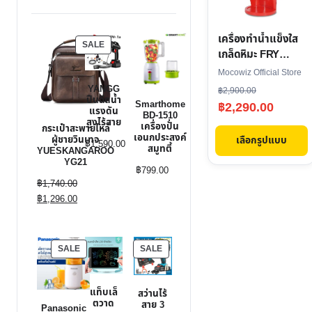
variants.
The
เครื่องทำน้ำแข็งใส
PRODUCT
options
SALE
เกล็ดหิมะ FRY
ON
may
KING FR-IS04
SALE
Mocowiz Official Store
be
YANGG
Original
Current
฿
2,900.00
chosen
ปืนฉีดน้ำ
Smarthome
฿
2,290.00
price
price
แรงดัน
BD-1510
on
สูงไร้สาย
เครื่องปั่น
กระเป๋าสะพายไหล่
was:
is:
the
เอนกประสงค์
เลือกรูปแบบ
ผู้ชายวินเทจ
฿
1,590.00
สมูทตี้
฿2,900.00.
฿2,290.00.
YUESKANGAROO
product
YG21
฿
799.00
page
฿
1,740.00
Original
฿
1,296.00
price
Current
was:
price
฿1,740.00.
is:
PRODUCT
PRODUCT
SALE
SALE
฿1,296.00.
ON
ON
SALE
SALE
แท็บเล็
สว่านไร้
ตวาด
สาย 3
Panasonic