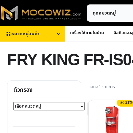
ข้าม
ค้นหา
ไป
สินค้า
ยัง
เนื้อหา
เครื่องใช้ภายในบ้าน
มือถือและอ
หมวดหมู่สินค้า
FRY KING FR-IS0
แสดง 1 รายการ
ตัวกรอง
ลด 21%
เลือก
This
หมวด
product
หมู่
has
multiple