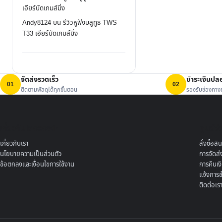
เอียร์บัดเกมส์มิ่ง
Andy8124
บน
รีวิวหูฟังบลูทูธ TWS
T33 เอียร์บัดเกมส์มิ่ง
จัดส่งรวดเร็ว
ชำระเงินปล
01
02
ติดตามพัสดุได้ทุกขั้นตอน
รองรับช่องทางช
เกี่ยวกับ Mocowiz
ศูนย์ช่
เกี่ยวกับเรา
สั่งซื้อส
นโยบายความเป็นส่วนตัว
การจัดส่
ข้อตกลงและเงื่อนไขการใช้งาน
การคืนเง
แจ้งการช
ติดต่อเร