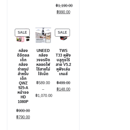
price
Current
฿
1,190.00
was:
is:
was:
price
Original
Current
฿
990.00
฿1,590.00.
฿990.00.
฿1,900.00.
is:
price
price
฿1,590.00.
was:
is:
฿1,190.00.
฿990.00.
PRODUCT
PRODUCT
SALE
SALE
ON
ON
SALE
SALE
กล้อง
UNEED
TWS
ดิจิตอล
กล้อง
T33 หูฟัง
เด็ก
วงจรปิด
บลูทูธไร้
กล้อง
หลอดไฟ
สาย V5.2
ถ่ายรูป
ไร้สายไม่
หูฟังเล่น
สำหรับ
ใช้เน็ต
เกมส์
เด็ก
Original
฿
589.00
฿
499.00
QWZ
925-A
price
Current
–
฿
148.00
หน้าจอ
was:
price
฿
1,070.00
HD
1080P
Price
฿499.00.
is:
range:
฿148.00.
Original
฿
900.00
฿589.00
price
Current
฿
790.00
through
was:
price
฿1,070.00
฿900.00.
is: