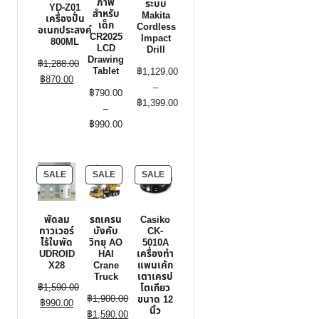
ภาพ
ระบบ
YD-Z01
สำหรับ
Makita
เครื่องปั่น
เด็ก
Cordless
อเนกประสงค์
CR2025
Impact
800ML
LCD
Drill
Drawing
฿
1,288.00
Tablet
฿
1,129.00
Original
Current
฿
870.00
–
฿
790.00
price
price
฿
1,399.00
–
was:
is:
Price
Price
฿
990.00
฿1,288.00.
฿870.00.
range:
range:
฿1,129.00
฿790.00
through
through
PRODUCT
PRODUCT
PRODUCT
SALE
SALE
SALE
฿1,399.00
฿990.00
ON
ON
ON
SALE
SALE
SALE
พัดลม
รถเครน
Casiko
ทาวเวอร์
บังคับ
CK-
ไร้ใบพัด
วิทยุ AO
5010A
UDROID
HAI
เครื่องทำ
X28
Crane
แพนเค้ก
Truck
เตาเครป
฿
1,590.00
โตเกียว
฿
1,900.00
ขนาด 12
Original
Current
฿
990.00
นิ้ว
Original
฿
1,590.00
price
price