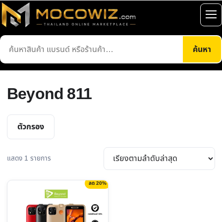
ข้าม
ไป
เปิ
ยัง
เมน
ค้นหา
เนื้อหา
ค้นหา
สินค้า
Beyond 811
ตัวกรอง
แสดง 1 รายการ
ลด 20%
This
product
has