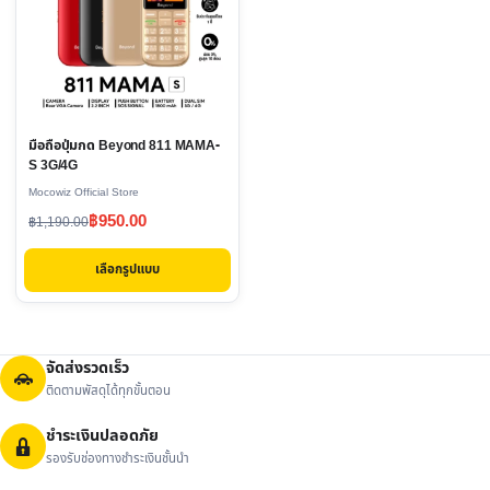
multiple
variants.
The
options
may
มือถือปุ่มกด Beyond 811 MAMA-
be
S 3G/4G
chosen
Mocowiz Official Store
on
Original
Current
฿
950.00
฿
1,190.00
the
price
price
product
เลือกรูปแบบ
was:
is:
page
฿1,190.00.
฿950.00.
จัดส่งรวดเร็ว
ติดตามพัสดุได้ทุกขั้นตอน
ชำระเงินปลอดภัย
รองรับช่องทางชำระเงินชั้นนำ