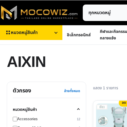
ข้าม
ค้นหา
ไป
สินค้า
ยัง
เนื้อหา
กีฬาและกิจกรร
หมวดหมู่สินค้า
อิเล็กทรอนิกส์
กลางแจ้ง
AIXIN
แสดง 1 รายการ
ตัวกรอง
ล้างทั้งหมด
ลด
This
หมวดหมู่สินค้า
product
Accessories
12
has