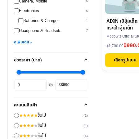
Camera, Mobile
multiple
6
variants.
Electronics
6
The
AIXIN เป้อุ้มเด็ก
Batteries & Charger
1
options
กระเป๋าอุ้มเด็ก
Headphone & Headsets
7
may
Mocowiz Official St
be
ดูเพิ่มเติม
⌄
Original
Current
฿
990.
฿
1,700.00
chosen
price
price
on
เลือกรูปแบบ
ช่วงราคา (บาท)
was:
is:
the
฿1,700.00.
฿990.00.
product
ราคา
ราคา
page
ถึง
ต่ำ
สูงสุด
สุด
คะแนนสินค้า
★
★
★
★
★
ขึ้นไป
(1)
★
★
★
★
★
ขึ้นไป
(4)
★
★
★
★
★
ขึ้นไป
(4)