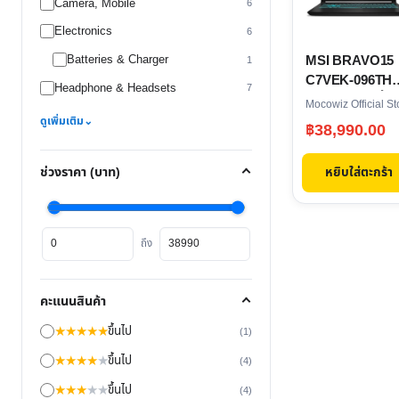
Camera, Mobile
6
Electronics
6
MSI BRAVO15
Batteries & Charger
1
C7VEK-096TH
Headphone & Headsets
7
โน้ตบุ๊ค 15.6 นิ้ว
Mocowiz Official St
ดูเพิ่มเติม
⌄
฿
38,990.00
หยิบใส่ตะกร้า
ช่วงราคา (บาท)
ราคา
ราคา
ถึง
ต่ำ
สูงสุด
สุด
คะแนนสินค้า
★
★
★
★
★
ขึ้นไป
(1)
★
★
★
★
★
ขึ้นไป
(4)
★
★
★
★
★
ขึ้นไป
(4)