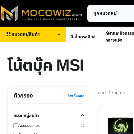
ข้าม
ค้นหา
ไป
สินค้า
ยัง
เนื้อหา
กีฬาและกิจกรร
หมวดหมู่สินค้า
อิเล็กทรอนิกส์
กลางแจ้ง
โน้ตบุ๊ค MSI
แสดง 1 รายการ
ตัวกรอง
ล้างทั้งหมด
หมวดหมู่สินค้า
Accessories
12