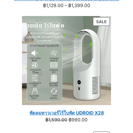
Price
฿
1,129.00
–
฿
1,399.00
range:
฿1,129.00
PRODUCT
SALE
through
ON
฿1,399.00
SALE
พัดลมทาวเวอร์ไร้ใบพัด UDROID X28
Original
Current
฿
1,590.00
฿
990.00
price
price