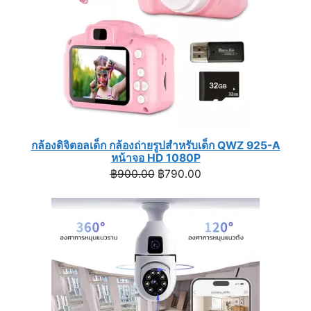
กล้องดิจิตอลเด็ก กล้องถ่ายรูปสำหรับเด็ก QWZ 925-A
หน้าจอ HD 1080P
Original
Current
฿
900.00
฿
790.00
price
price
was:
is:
฿900.00.
฿790.00.