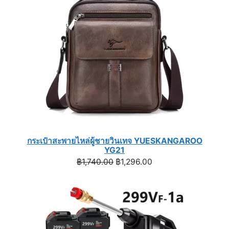
SALE
กระเป๋าสะพายไหล่ผู้ชายวินเทจ YUESKANGAROO
YG21
Original
Current
฿
1,740.00
฿
1,296.00
price
price
was:
is:
฿1,740.00.
฿1,296.00.