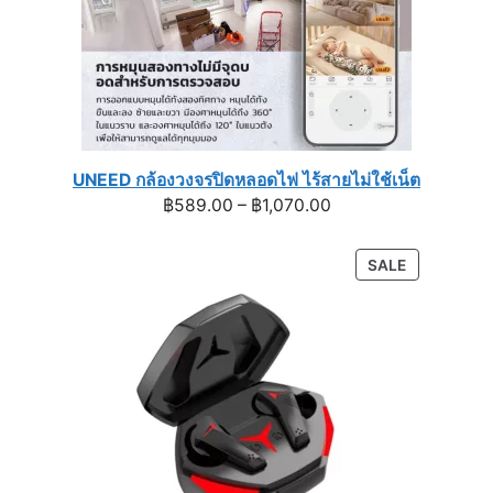
UNEED กล้องวงจรปิดหลอดไฟ ไร้สายไม่ใช้เน็ต
Price
฿
589.00
–
฿
1,070.00
range:
฿589.00
PRODUCT
SALE
through
ON
฿1,070.00
SALE