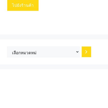
฿5,999.00.
is:
ไปยังร้านค้า
฿2,999.00.
เลือก
หมวด
หมู่