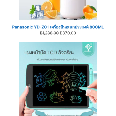
Panasonic YD-Z01 เครื่องปั่นอเนกประสงค์ 800ML
Original
Current
฿
1,288.00
฿
870.00
price
price
was:
is:
฿1,288.00.
฿870.00.