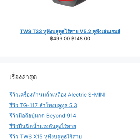
TWS T33 หูฟังบลูทูธไร้สาย V5.2 หูฟังเล่นเกมส์
Original
Current
฿
499.00
฿
148.00
price
price
was:
is:
฿499.00.
฿148.00.
เรื่องล่าสุด
รีวิวเครื่องทำนมถั่วเหลือง Alectric S-MINI
รีวิว TG-117 ลำโพงบลูทูธ 5.3
รีวิวมือถือปุ่มกด Beyond 914
รีวิวปืนฉีดน้ำแรงดันสูงไร้สาย
รีวิว TWS X15 หูฟังบลูทูธไร้สาย