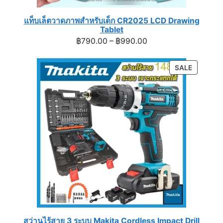
แท็บเล็ตวาดภาพสำหรับเด็ก CR2025 LCD Drawing
Tablet
Price
฿
790.00
–
฿
990.00
range:
฿790.00
PRODUC
SALE
through
ON
฿990.00
SALE
สว่านไร้สาย 3 ระบบ Makita Cordless Impact Drill