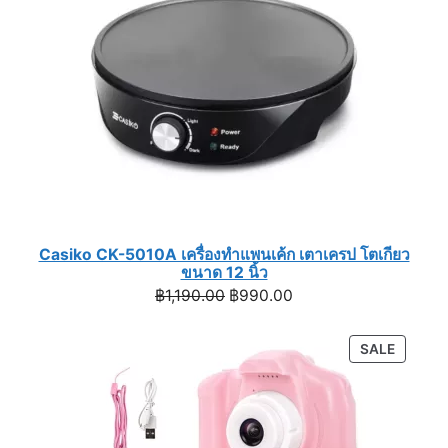
Casiko CK-5010A เครื่องทำแพนเค้ก เตาเครป โตเกียว
ขนาด 12 นิ้ว
Original
Current
฿
1,190.00
฿
990.00
price
price
was:
is:
PRODU
SALE
฿1,190.00.
฿990.00.
ON
SALE