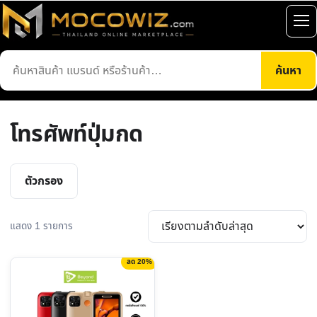
ข้าม
ไป
เปิ
ยัง
เมน
ค้นหา
เนื้อหา
ค้นหา
สินค้า
โทรศัพท์ปุ่มกด
ตัวกรอง
แสดง 1 รายการ
ลด 20%
This
product
has