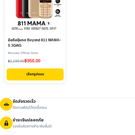
multiple
variants.
The
options
may
มือถือปุ่มกด Beyond 811 MAMA-
be
S 3G/4G
chosen
Mocowiz Official Store
on
Original
Current
฿
950.00
฿
1,190.00
the
price
price
product
เลือกรูปแบบ
was:
is:
page
฿1,190.00.
฿950.00.
จัดส่งรวดเร็ว
ติดตามพัสดุได้ทุกขั้นตอน
ชำระเงินปลอดภัย
รองรับช่องทางชำระเงินชั้นนำ